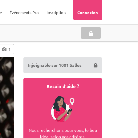
e
Événements Pro
Inscription
Connexion
1
Injoignable sur 1001 Salles
Besoin d'aide ?
Nous recherchons pour vous, le lieu
idéal selon vos critères.