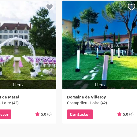
Lieux
Lieux
u de Matel
Domaine de Villeroy
 Loire (42)
Champdieu - Loire (42)
5.0
(6)
5.0
(4)
cter
Contacter