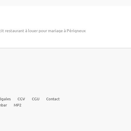
tit restaurant à louer pour mariage à Périgneux
égales
CGV
CGU
Contact
nbar
MP2