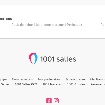
ections
Petit domaine à louer pour mariage à Périgneux
Pe
quipe
Nous recrutons
Nos partenaires
Espace presse
Mentions l
 Salles
1001 Salles PRO
1001 Traiteurs
1001 Artistes
Reserveru