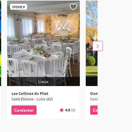
SYDHEV
Lieux
Lieux
Les Collines du Pilat
Domaine des Grands C
Saint-Étienne - Loire (42)
Cordelle - Loire (42)
4.8
(6)
Contacter
Contacter