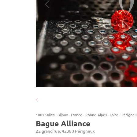
1001 Salles
-
Bijoux
-
France
-
Rhône-Alpes
-
Loire
-
Périgneu
Bague Alliance
22 grand'rue, 42380 Périgneux