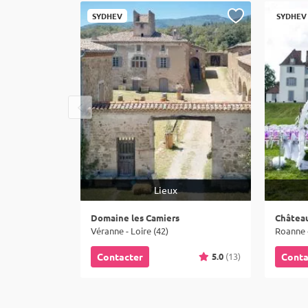
SYDHEV
SYDHEV
Lieux
Domaine les Camiers
Châtea
Véranne - Loire (42)
Roanne -
5.0
(13)
Contacter
Conta