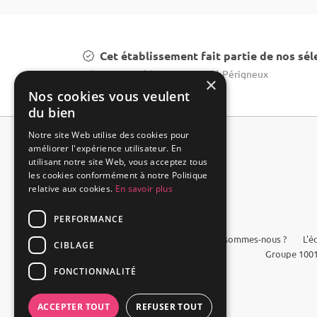
Cet établissement fait partie de nos sél
Réservation château mariage à Périgneux
×
Nos cookies vous veulent
du bien
Notre site Web utilise des cookies pour
améliorer l'expérience utilisateur. En
utilisant notre site Web, vous acceptez tous
les cookies conformément à notre Politique
relative aux cookies.
En savoir plus
PERFORMANCE
FAQ
Qui sommes-nous ?
L'é
CIBLAGE
Groupe 1001
FONCTIONNALITÉ
ACCEPTER TOUT
REFUSER TOUT