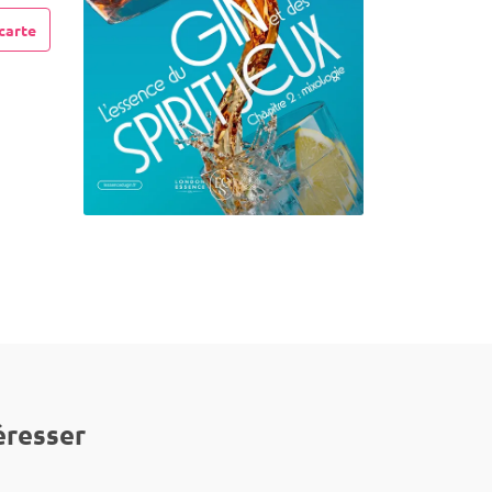
carte
éresser