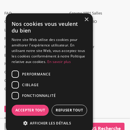
FAQ
Groupe 1001 Salles
×
Qui sommes-nous ?
1001 Salles PRO
Nos cookies vous veulent
du bien
L'équipe
1001 Traiteurs
Nous recrutons
1001 Artistes
Notre site Web utilise des cookies pour
améliorer l'expérience utilisateur. En
Nos partenaires
Reserverunbar
utilisant notre site Web, vous acceptez tous
Espace presse
MP2
les cookies conformément à notre Politique
relative aux cookies.
En savoir plus
Mentions légales
CGV
PERFORMANCE
CGU
CIBLAGE
Contact
FONCTIONNALITÉ
ACCEPTER TOUT
REFUSER TOUT
Powered by Groupe 1001Salles
AFFICHER LES DÉTAILS
SOS Recherche