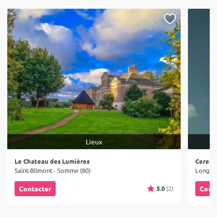
Lieux
Le Chateau des Lumières
Ceremo
Saint-Blimont - Somme (80)
Longue
5.0
(2)
Contacter
Cont