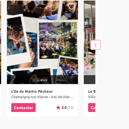
Lieux
Lieux
L’Ile du Martin Pêcheur
Le Barbaresco
Champigny-sur-Marne - Val-de-Marne (94)
Villejuif - Val-de-Marne 
5.0
(11)
Contacter
Contacter