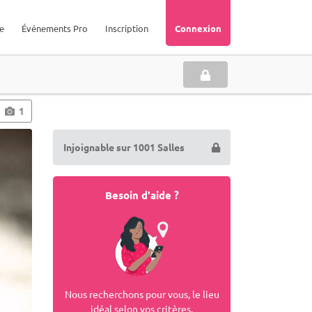
e
Événements Pro
Inscription
Connexion
1
Injoignable sur 1001 Salles
Besoin d'aide ?
Nous recherchons pour vous, le lieu
idéal selon vos critères.