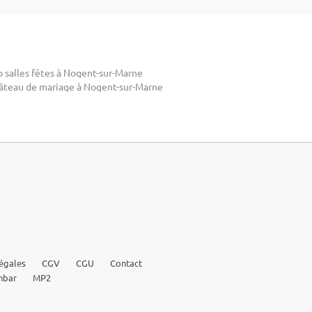
p salles fêtes à Nogent-sur-Marne
âteau de mariage à Nogent-sur-Marne
égales
CGV
CGU
Contact
nbar
MP2