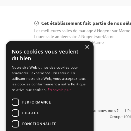
Cet établissement fait partie de nos sél
Les meilleures salles de mariage à Nogent-sur-Marne
Louer salle anniversaire à Nogent-sur-Marne
Domaine mariage à Nogent-sur-Marne
×
Nos cookies vous veulent
du bien
Notre site Web utilise des cookies pour
améliorer l'expérience utilisateur. En
utilisant notre site Web, vous acceptez tous
les cookies conformément à notre Politique
relative aux cookies.
En savoir plus
PERFORMANCE
FAQ
Qui sommes-nous ?
L'é
CIBLAGE
Groupe 1001
FONCTIONNALITÉ