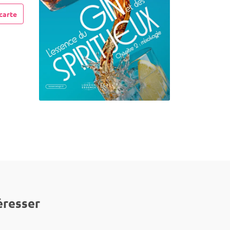
carte
éresser