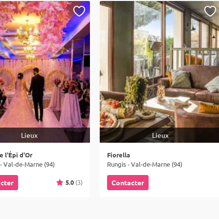
Lieux
Lieux
e l'Épi d'Or
Fiorella
f - Val-de-Marne (94)
Rungis - Val-de-Marne (94)
5.0
(3)
cter
Contacter