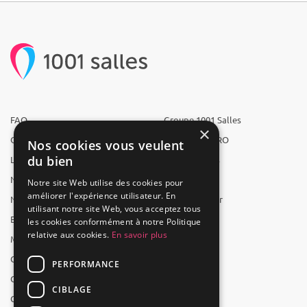
FAQ
Groupe 1001 Salles
×
Qui sommes-nous ?
1001 Salles PRO
Nos cookies vous veulent
du bien
L'équipe
1001 Traiteurs
Nous recrutons
1001 Artistes
Notre site Web utilise des cookies pour
améliorer l'expérience utilisateur. En
Nos partenaires
Reserverunbar
utilisant notre site Web, vous acceptez tous
Espace presse
MP2
les cookies conformément à notre Politique
relative aux cookies.
En savoir plus
Mentions légales
CGV
PERFORMANCE
CGU
CIBLAGE
Contact