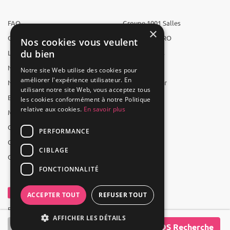
FAQ
Groupe 1001 Salles
×
Qui sommes-nous ?
1001 Salles PRO
Nos cookies vous veulent
du bien
L'équipe
1001 Traiteurs
Nous recrutons
1001 Artistes
Notre site Web utilise des cookies pour
améliorer l'expérience utilisateur. En
Nos partenaires
Reserverunbar
utilisant notre site Web, vous acceptez tous
Espace presse
MP2
les cookies conformément à notre Politique
relative aux cookies.
En savoir plus
Mentions légales
CGV
PERFORMANCE
CGU
CIBLAGE
Contact
FONCTIONNALITÉ
ACCEPTER TOUT
REFUSER TOUT
Powered by Groupe 1001Salles
AFFICHER LES DÉTAILS
SOS Recherche