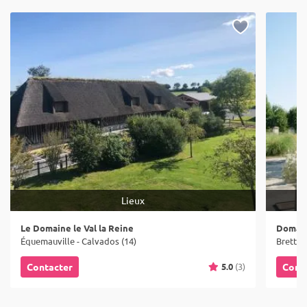
Lieux
Le Domaine le Val la Reine
Domain
Équemauville - Calvados (14)
Brettev
5.0
(3)
Contacter
Cont