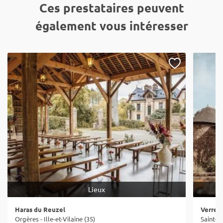
Ces prestataires peuvent
également vous intéresser
Lieux
Haras du Reuzel
Verrer
Orgères - Ille-et-Vilaine (35)
Saint-Ré