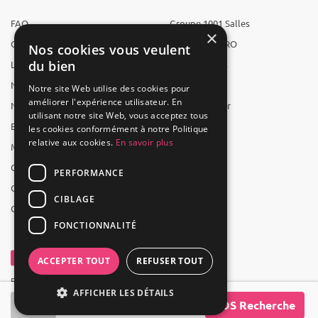
FAQ
Groupe 1001 Salles
×
Qui sommes-nous ?
1001 Salles PRO
Nos cookies vous veulent
du bien
L'équipe
1001 Traiteurs
Nous recrutons
1001 Artistes
Notre site Web utilise des cookies pour
améliorer l'expérience utilisateur. En
Nos partenaires
Reserverunbar
utilisant notre site Web, vous acceptez tous
Espace presse
MP2
les cookies conformément à notre Politique
relative aux cookies.
En savoir plus
Mentions légales
CGV
PERFORMANCE
CGU
CIBLAGE
Contact
FONCTIONNALITÉ
ACCEPTER TOUT
REFUSER TOUT
Powered by Groupe 1001Salles
AFFICHER LES DÉTAILS
SOS Recherche