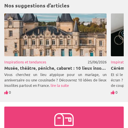
Nos suggestions d’articles
Inspirations et tendances
25/06/2026
Inspiratio
Musée, théâtre, péniche, cabaret : 10 lieux insolites pour célébrer un événement privé
Vous cherchez un lieu atypique pour un mariage, un
Et si le 
anniversaire ou une cousinade ? Découvrez 10 idées de lieux
écran ? L
insolites partout en France.
lire la suite
de couples
0
0