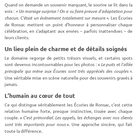
Quand on demande un souvenir marquant, le sourire se lit dans la
voix :
«
Un mariage surprise ! On a su faire preuve d
’
adaptation pour
chacun. C
’é
tait un
é
v
é
nement totalement sur mesure
»
. Les
É
curies
de Ronsac mettent un point d
’
honneur
à
personnaliser chaque
c
é
l
é
bration, en s
’
adaptant aux envies
–
parfois inattendues
–
de
leurs clients.
Un lieu plein de charme et de détails soignés
Le domaine regorge de petits trésors visuels, et certains spots
sont devenus incontournables pour les photos : «
Le puits et l
’
all
é
e
principale qui m
è
ne aux
É
curies sont tr
è
s appr
é
ci
é
s des couples
»
.
Une v
é
ritable mise en sc
è
ne naturelle pour des souvenirs grav
é
s
à
jamais.
L’humain au cœur de tout
Ce qui distingue véritablement les Écuries de Ronsac, c’est cette
relation humaine forte, presque instinctive, tissée avec chaque
couple. «
C
’
est primordial. Les appels, les
é
changes avec nos clients
sont tr
è
s importants pour nous
»
. Une approche sinc
è
re, qui fait
toute la diff
é
rence.