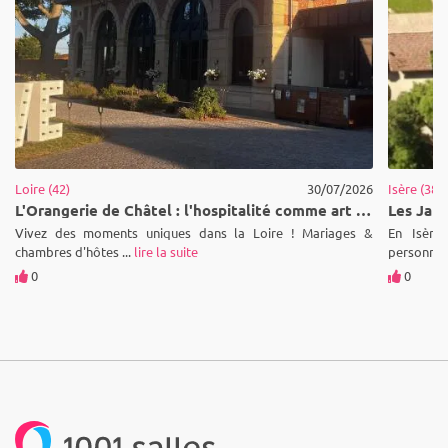
Loire (42)
30/07/2026
Isère (38)
L'Orangerie de Châtel : l'hospitalité comme art de vivre au cœur de la Loire
Vivez des moments uniques dans la Loire ! Mariages &
En Isère,
chambres d'hôtes ...
lire la suite
personnes 
0
0