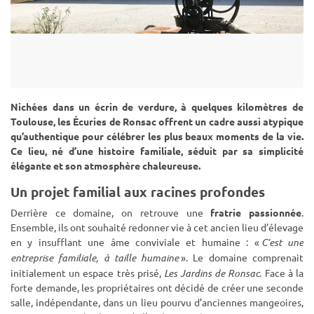
Nichées dans un écrin de verdure, à quelques kilomètres de
Toulouse, les Écuries de Ronsac offrent un cadre aussi atypique
qu’authentique pour célébrer les plus beaux moments de la vie.
Ce lieu, né d’une histoire familiale, séduit par sa simplicité
élégante et son atmosphère chaleureuse.
Un projet familial aux racines profondes
Derrière ce domaine, on retrouve une
fratrie passionnée
.
Ensemble, ils ont souhaité redonner vie à cet ancien lieu d’élevage
en y insufflant une âme conviviale et humaine : «
C
’
est une
entreprise familiale,
à
taille humaine
»
. Le domaine comprenait
initialement un espace tr
è
s pris
é
,
Les Jardins de Ronsac
. Face à la
forte demande, les propriétaires ont décidé de créer une seconde
salle, indépendante, dans un lieu pourvu d’anciennes mangeoires,