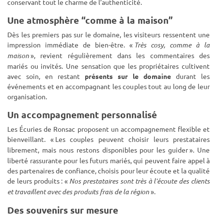
conservant tout le charme de l’authenticité.
Une atmosphère “comme à la maison”
Dès les premiers pas sur le domaine, les visiteurs ressentent une
impression immédiate de bien-être. «
Tr
è
s cosy, comme
à
la
maison
»
, revient r
é
guli
è
rement dans les commentaires des
mari
é
s ou invit
é
s. Une sensation que les propri
é
taires cultivent
avec soin, en restant
présents sur le domaine
durant les
événements et en accompagnant les couples tout au long de leur
organisation.
Un accompagnement personnalisé
Les Écuries de Ronsac proposent un accompagnement flexible et
bienveillant. «
Les couples peuvent choisir leurs prestataires
librement, mais nous restons disponibles pour les guider
»
. Une
libert
é
rassurante pour les futurs mari
é
s, qui peuvent faire appel
à
des partenaires de confiance, choisis pour leur
é
coute et la qualit
é
de leurs produits :
«
Nos prestataires sont tr
è
s
à
l
’é
coute des clients
et travaillent avec des produits frais de la r
é
gion
»
.
Des souvenirs sur mesure