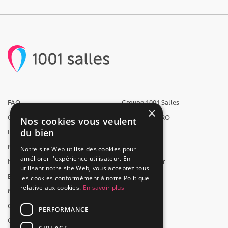
FAQ
Groupe 1001 Salles
×
Qui sommes-nous ?
1001 Salles PRO
Nos cookies vous veulent
du bien
L'équipe
1001 Traiteurs
Nous recrutons
1001 Artistes
Notre site Web utilise des cookies pour
améliorer l'expérience utilisateur. En
Nos partenaires
Reserverunbar
utilisant notre site Web, vous acceptez tous
Espace presse
MP2
les cookies conformément à notre Politique
relative aux cookies.
En savoir plus
Mentions légales
CGV
PERFORMANCE
CGU