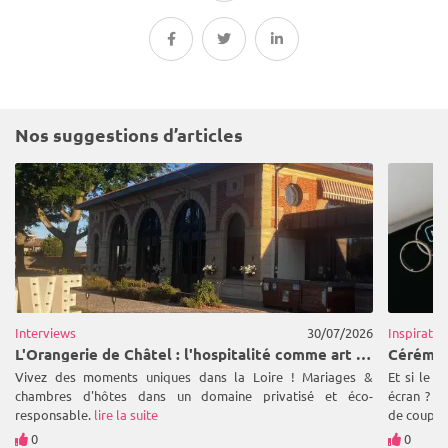
Nos suggestions d’articles
Interviews
30/07/2026
Inspiratio
L'Orangerie de Châtel : l'hospitalité comme art de vivre au cœur de la Loire
Vivez des moments uniques dans la Loire ! Mariages &
Et si le 
chambres d'hôtes dans un domaine privatisé et éco-
écran ? L
responsable.
lire la suite
de couples
0
0