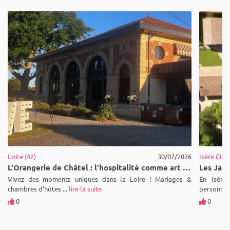
Loire (42)
30/07/2026
Isère (38)
L'Orangerie de Châtel : l'hospitalité comme art de vivre au cœur de la Loire
Vivez des moments uniques dans la Loire ! Mariages &
En Isère,
chambres d'hôtes ...
lire la suite
personnes 
0
0