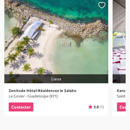
Lieux
Zenitude Hôtel-Résidences le Salako
Karuco
Le Gosier - Guadeloupe (971)
Sainte-
3.8
(1)
Contacter
Cont