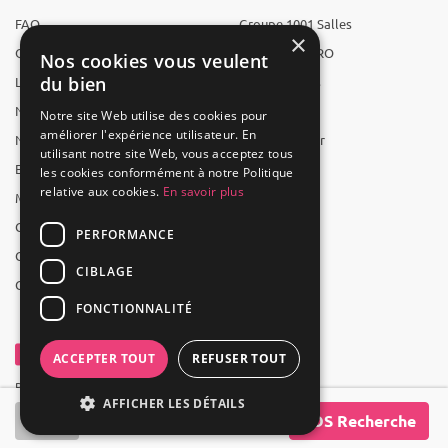
FAQ
Groupe 1001 Salles
×
Qui sommes-nous ?
1001 Salles PRO
Nos cookies vous veulent
du bien
L'équipe
1001 Traiteurs
Nous recrutons
1001 Artistes
Notre site Web utilise des cookies pour
améliorer l'expérience utilisateur. En
Nos partenaires
Reserverunbar
utilisant notre site Web, vous acceptez tous
Espace presse
MP2
les cookies conformément à notre Politique
relative aux cookies.
En savoir plus
Mentions légales
CGV
PERFORMANCE
CGU
CIBLAGE
Contact
FONCTIONNALITÉ
ACCEPTER TOUT
REFUSER TOUT
Powered by Groupe 1001Salles
AFFICHER LES DÉTAILS
SOS Recherche