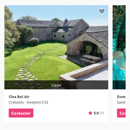
Lieux
Clos Bel Air
Domain
Creissels - Aveyron (12)
Saint-J
5.0
(1)
Contacter
Cont