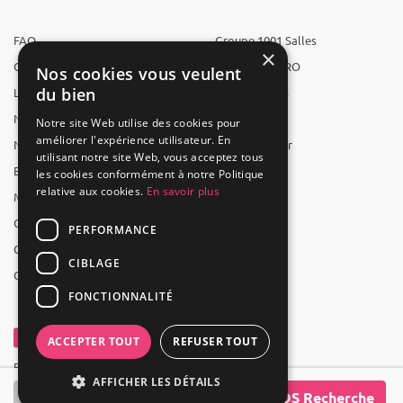
FAQ
Groupe 1001 Salles
×
Qui sommes-nous ?
1001 Salles PRO
Nos cookies vous veulent
du bien
L'équipe
1001 Traiteurs
Nous recrutons
1001 Artistes
Notre site Web utilise des cookies pour
améliorer l'expérience utilisateur. En
Nos partenaires
Reserverunbar
utilisant notre site Web, vous acceptez tous
Espace presse
MP2
les cookies conformément à notre Politique
relative aux cookies.
En savoir plus
Mentions légales
CGV
PERFORMANCE
CGU
CIBLAGE
Contact
FONCTIONNALITÉ
ACCEPTER TOUT
REFUSER TOUT
Powered by Groupe 1001Salles
AFFICHER LES DÉTAILS
SOS Recherche