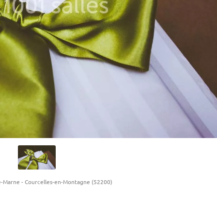
e-Marne
-
Courcelles-en-Montagne (52200)