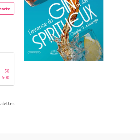
carte
50
500
alettes