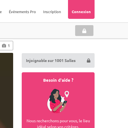
e
Événements Pro
Inscription
Connexion
1
Injoignable sur 1001 Salles
Besoin d'aide ?
Nous recherchons pour vous, le lieu
idéal selon vos critères.