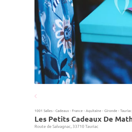
1001 Salles
-
Cadeaux
-
France
-
Aquitaine
-
Gironde
-
Tauriac
Les Petits Cadeaux De Math
Route de Salvagnac, 33710 Tauriac