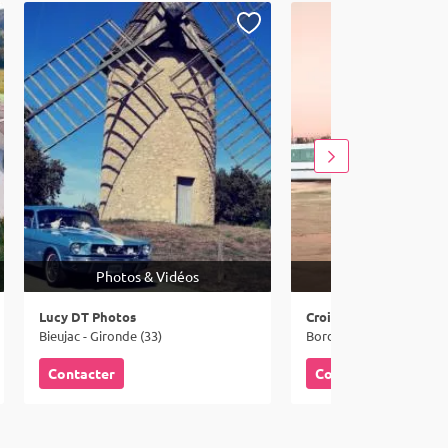
Photos & Vidéos
Lieux
Lucy DT Photos
Croisières Burdigala
Bieujac - Gironde (33)
Bordeaux - Gironde (33)
Contacter
Contacter