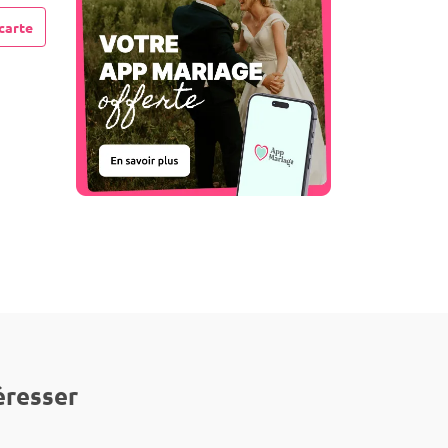
carte
éresser