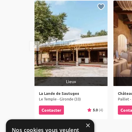
Lieux
La Lande de Sautuges
Château
Le Temple - Gironde (33)
Paillet 
5.0
(4)
Contacter
Conta
×
Nos cookies vous veulent