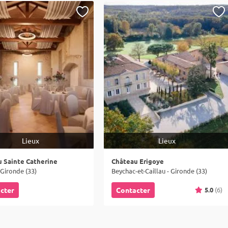
Lieux
Lieux
 Sainte Catherine
Château Erigoye
- Gironde (33)
Beychac-et-Caillau - Gironde (33)
5.0
(6)
cter
Contacter