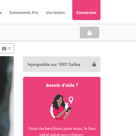
e
Événements Pro
Inscription
Connexion
1
Injoignable sur 1001 Salles
Besoin d'aide ?
Nous recherchons pour vous, le lieu
idéal selon vos critères.