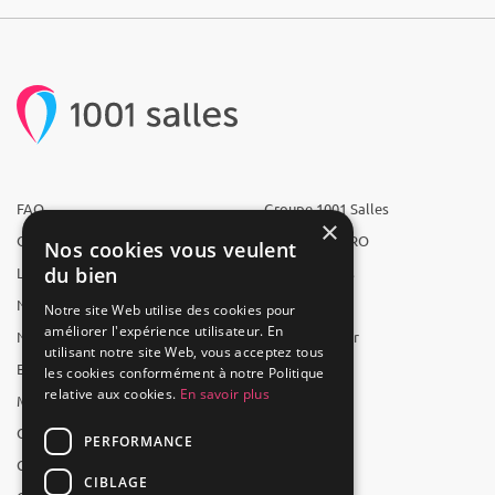
FAQ
Groupe 1001 Salles
×
Qui sommes-nous ?
1001 Salles PRO
Nos cookies vous veulent
du bien
L'équipe
1001 Traiteurs
Nous recrutons
1001 Artistes
Notre site Web utilise des cookies pour
améliorer l'expérience utilisateur. En
Nos partenaires
Reserverunbar
utilisant notre site Web, vous acceptez tous
Espace presse
MP2
les cookies conformément à notre Politique
relative aux cookies.
En savoir plus
Mentions légales
CGV
PERFORMANCE
CGU
CIBLAGE