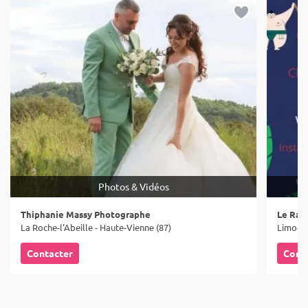
Photos & Vidéos
Thiphanie Massy Photographe
Le Rall
La Roche-l'Abeille - Haute-Vienne (87)
Limoges
Contacter
Cont