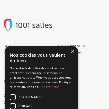
FAQ
Groupe 1001 Salles
×
Qui sommes-nous ?
1001 Salles PRO
Nos cookies vous veulent
du bien
L'équipe
1001 Traiteurs
Nous recrutons
1001 Artistes
Notre site Web utilise des cookies pour
améliorer l'expérience utilisateur. En
Nos partenaires
Reserverunbar
utilisant notre site Web, vous acceptez tous
Espace presse
MP2
les cookies conformément à notre Politique
relative aux cookies.
En savoir plus
Mentions légales
CGV
PERFORMANCE
CGU
CIBLAGE