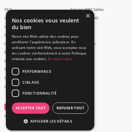
FAQ
Groupe 1001 Salles
×
Qui sommes-nous ?
1001 Salles PRO
Nos cookies vous veulent
du bien
L'équipe
1001 Traiteurs
Nous recrutons
1001 Artistes
Notre site Web utilise des cookies pour
améliorer l'expérience utilisateur. En
Nos partenaires
Reserverunbar
utilisant notre site Web, vous acceptez tous
Espace presse
MP2
les cookies conformément à notre Politique
relative aux cookies.
En savoir plus
Mentions légales
CGV
PERFORMANCE
CGU
CIBLAGE
Contact
FONCTIONNALITÉ
ACCEPTER TOUT
REFUSER TOUT
Powered by Groupe 1001Salles
AFFICHER LES DÉTAILS