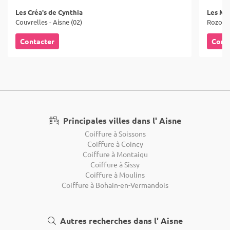
Les Créa's de Cynthia
Les Ma
Couvrelles - Aisne (02)
Rozoy-B
Contacter
Cont
Principales villes dans l' Aisne
Coiffure à Soissons
Coiffure à Coincy
Coiffure à Montaigu
Coiffure à Sissy
Coiffure à Moulins
Coiffure à Bohain-en-Vermandois
Autres recherches dans l' Aisne