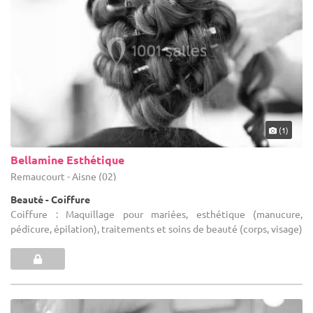
Ain (01). Afin que vous puissiez vous décider rapidement, nos
partenaires sauront être réactifs et à l'écoute. Nul doute que vos
hôtes se rappelleront longtemps ce moment important, que vous
aurez mis en place grâce à nos différents services !
(1)
Bellamine Esthétique
Remaucourt - Aisne (02)
Beauté - Coiffure
Coiffure : Maquillage pour mariées, esthétique (manucure,
pédicure, épilation), traitements et soins de beauté (corps, visage)