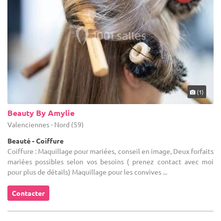
concernés, pour un coiffeur dans le Nord Pas de Calais, choisissez
celui qui vous correspond vraiment ! Vous perdrez beaucoup moins
de temps, et tous vos critères seront pris en considération. Nul
doute que vos invités apprécieront fortement ce moment
important, organisé par vos soins grâce à notre aide !
(1)
Beauty By Amylie
Valenciennes - Nord (59)
Beauté - Coiffure
Coiffure : Maquillage pour mariées, conseil en image, Deux forfaits
mariées possibles selon vos besoins ( prenez contact avec moi
pour plus de détails) Maquillage pour les convives ...
Contacter