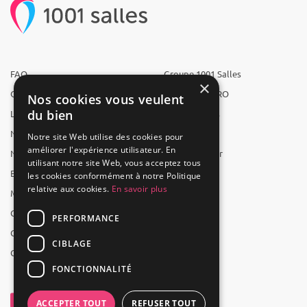
FAQ
Groupe 1001 Salles
×
Qui sommes-nous ?
1001 Salles PRO
Nos cookies vous veulent
du bien
L'équipe
1001 Traiteurs
Nous recrutons
1001 Artistes
Notre site Web utilise des cookies pour
améliorer l'expérience utilisateur. En
Nos partenaires
Reserverunbar
utilisant notre site Web, vous acceptez tous
Espace presse
MP2
les cookies conformément à notre Politique
relative aux cookies.
En savoir plus
Mentions légales
CGV
PERFORMANCE
CGU
CIBLAGE
Contact
FONCTIONNALITÉ
ACCEPTER TOUT
REFUSER TOUT