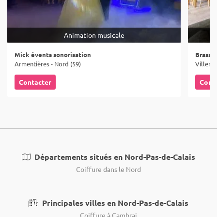
Animation musicale
Mick évents sonorisation
Brasse
Armentières - Nord (59)
Villene
Contacter
Cont
Départements situés en Nord-Pas-de-Calais
Coiffure dans le Nord
Principales villes en Nord-Pas-de-Calais
Coiffure à Cambrai