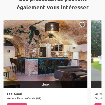
également vous intéresser
Lieux
Feel Good
Le Ric
Arras - Pas-de-Calais (62)
Oignies