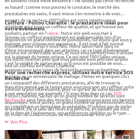
en souvenir toute votre existence ? Ne laissez pas cette recherche
au hasard : comme vous pourrez le constater, le marché des
prestataires est vaste, il vaut mieux s'en remettre à de vrais
experts de ce secteur. 1001Salles est votre interlocuteur
Coiffure - Poitou Charente : le prestataire idéal pour
privilégié pour louer un coiffeur de qualité, et qui honore vos
votre événement
souhaits, partout en
France
. Notre site web vous met à
Trouver un coiffeur expérimenté est indispensable lors d'un
disposition un grand nombre de possibilités, nul doute que vous y
mariage, pour soigner son apparence.. Il est tout à fait normal
trouverez tout ce qu'il vous faut. Notre savoir-faire dans ce
d'être intransigeant dans ses attentes, car ce type d'événement
secteur est un véritable atout, et nous vous permettrons d'utiliser
est la plupart du temps unique. Ce qui rend 1001Salles unique,
nos outils internes pour que vous puissiez vous procurer au plus
c'est la variété de partenaires qu'il nous est possible de vous
vite un coiffeur en Poitou Charente.
proposer pour tous types de festivités comme un baptême, un
Pour une recherche express, utilisez notre service SOS
mariage ou un anniversaire de mariage. Menez en quelques clics
Recherche
un comparatif des différents prestataires, afin de trouver la
Vous êtes pressé par le temps pour vous procurer un coiffeur, suite
solution la plus intéressante, pour ce qui est de votre besoin en
à une annulation par exemple ? Si vous êtes dans ce cas,
SOS
Poitou Charente. Sachez qu'un grand nombre de services sont
Recherche
peut faire des miracles ! Évoquez-nous tous vos besoins
disponibles : entre autres, un grand nombre de professionnels vous
en complétant un formulaire au préalable. N'oubliez pas de parler
attendent. De la salle des fêtes à la péniche, en passant par tous
de la date de l'événement, vos préférences globales ou le type
les types de professionnels de l'événementiel, tout est
d'événement... Après analyse de vos critères, nous vous enverrons
envisageable. Opter pour 1001Salles est un gain de temps non
Voir Plus
un listing de professionnels, en mesure de satisfaire vos besoins.
négligeable.
Dernière étape, vous recevrez en quelques jours l'ensemble des
devis concernant les prestataires en question, pour un coiffeur en