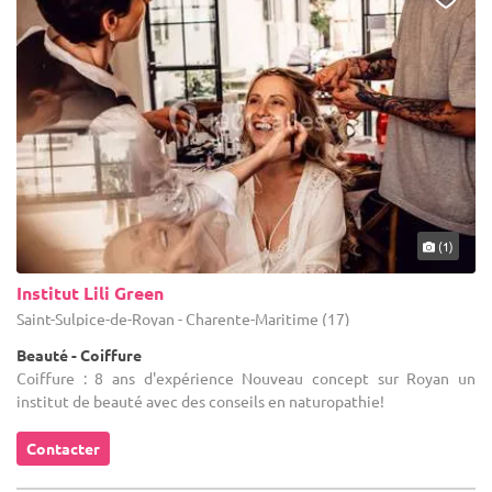
Poitou Charente, faites tout simplement votre choix ! Il s'agit d'un
gain de temps qui n'est pas négligeable, et surtout, vous serez sûr
que votre recherche sera parfaitement honorée. Un doute ? Une
question ? N'hésitez pas à nous solliciter.
(1)
Institut Lili Green
Saint-Sulpice-de-Royan - Charente-Maritime (17)
Beauté - Coiffure
Coiffure : 8 ans d'expérience Nouveau concept sur Royan un
institut de beauté avec des conseils en naturopathie!
Contacter