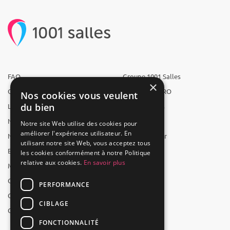
FAQ
Groupe 1001 Salles
×
Qui sommes-nous ?
1001 Salles PRO
Nos cookies vous veulent
du bien
L'équipe
1001 Traiteurs
Nous recrutons
1001 Artistes
Notre site Web utilise des cookies pour
améliorer l'expérience utilisateur. En
Nos partenaires
Reserverunbar
utilisant notre site Web, vous acceptez tous
Espace presse
MP2
les cookies conformément à notre Politique
relative aux cookies.
En savoir plus
Mentions légales
CGV
PERFORMANCE
CGU
CIBLAGE
Contact
FONCTIONNALITÉ