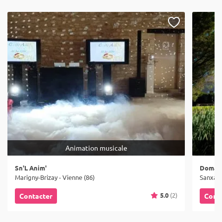
Animation musicale
Sn'L Anim'
Domain
Marigny-Brizay - Vienne (86)
Sanxay 
5.0
(2)
Contacter
Cont