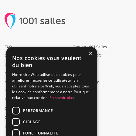
FAQ
Groupe 1001 Salles
×
Qui sommes-nous ?
1001 Salles PRO
Nos cookies vous veulent
du bien
L'équipe
1001 Traiteurs
Nous recrutons
1001 Artistes
Notre site Web utilise des cookies pour
améliorer l'expérience utilisateur. En
Nos partenaires
Reserverunbar
utilisant notre site Web, vous acceptez tous
Espace presse
MP2
les cookies conformément à notre Politique
relative aux cookies.
En savoir plus
Mentions légales
CGV
PERFORMANCE
CGU
CIBLAGE
Contact
FONCTIONNALITÉ