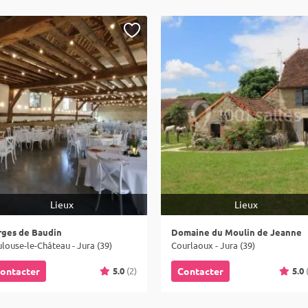
Lieux
Lieux
rges de Baudin
Domaine du Moulin de Jeanne
louse-le-Château - Jura (39)
Courlaoux - Jura (39)
5.0
(2)
5.0
ontacter
Contacter