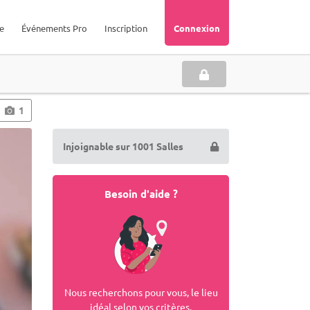
e
Événements Pro
Inscription
Connexion
1
Injoignable sur 1001 Salles
Besoin d'aide ?
Nous recherchons pour vous, le lieu
idéal selon vos critères.