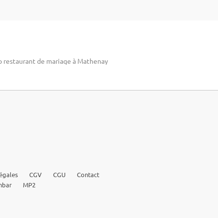
p restaurant de mariage à Mathenay
égales
CGV
CGU
Contact
nbar
MP2