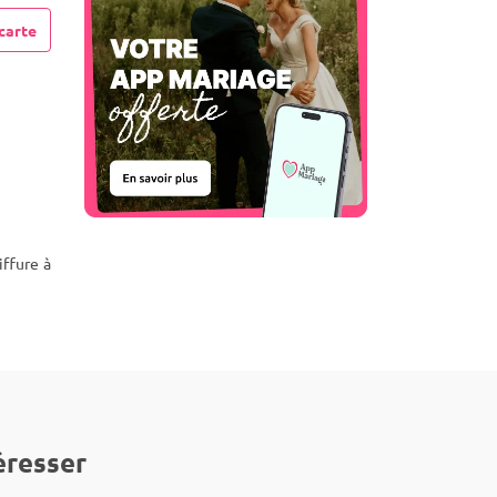
carte
iffure à
éresser