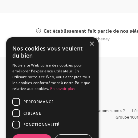
Cet établissement fait partie de nos sél
Location château mariage à Mathenay
×
Nos cookies vous veulent
du bien
Notre site Web utilise des cookies pour
améliorer l'expérience utilisateur. En
utilisant notre site Web, vous acceptez tous
les cookies conformément à notre Politique
relative aux cookies.
En savoir plus
PERFORMANCE
FAQ
Qui sommes-nous ?
L'é
CIBLAGE
Groupe 1001
FONCTIONNALITÉ