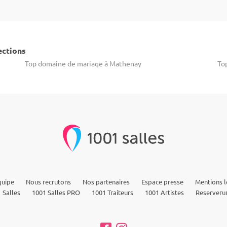
ections
Top domaine de mariage à Mathenay
To
quipe
Nous recrutons
Nos partenaires
Espace presse
Mentions l
 Salles
1001 Salles PRO
1001 Traiteurs
1001 Artistes
Reserveru