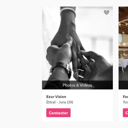
Photos & Vidéos
Ezur Vision
Fo
Étival - Jura (39)
Tou
Contacter
C