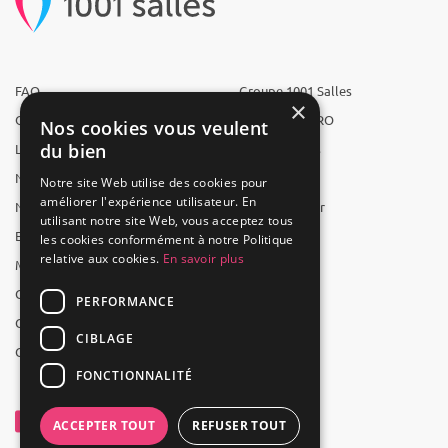
FAQ
Groupe 1001 Salles
×
Qui sommes-nous ?
1001 Salles PRO
Nos cookies vous veulent
du bien
L'équipe
1001 Traiteurs
Nous recrutons
1001 Artistes
Notre site Web utilise des cookies pour
améliorer l'expérience utilisateur. En
Nos partenaires
Reserverunbar
utilisant notre site Web, vous acceptez tous
Espace presse
MP2
les cookies conformément à notre Politique
relative aux cookies.
En savoir plus
Mentions légales
CGV
PERFORMANCE
CGU
CIBLAGE
Contact
FONCTIONNALITÉ
ACCEPTER TOUT
REFUSER TOUT