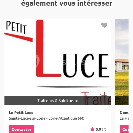
également vous intéresser
Traiteurs & Spiritueux
Le Petit Luce
Domain
Sainte-Luce-sur-Loire - Loire-Atlantique (44)
La Haie
5.0
(7)
Contacter
Cont