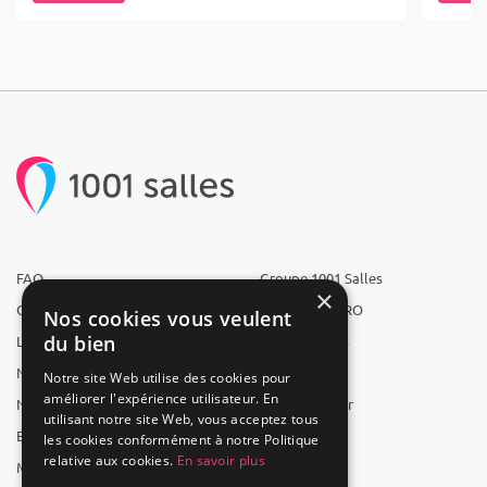
FAQ
Groupe 1001 Salles
×
Qui sommes-nous ?
1001 Salles PRO
Nos cookies vous veulent
du bien
L'équipe
1001 Traiteurs
Nous recrutons
1001 Artistes
Notre site Web utilise des cookies pour
améliorer l'expérience utilisateur. En
Nos partenaires
Reserverunbar
utilisant notre site Web, vous acceptez tous
Espace presse
MP2
les cookies conformément à notre Politique
relative aux cookies.
En savoir plus
Mentions légales