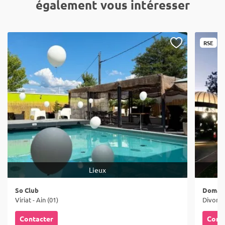
également vous intéresser
RSE
Lieux
So Club
Domain
Viriat - Ain (01)
Divonne
Contacter
Cont