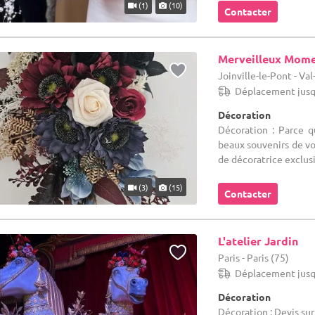
(1)
(10)
Contacter
Merveilleux Mom
Joinville-le-Pont - Va
Déplacement jusq
Décoration
Décoration : Parce q
beaux souvenirs de vo
de décoratrice exclusiv
(3)
(15)
Contacter
L'atelier Jardin
Paris - Paris (75)
Déplacement jusq
Décoration
Décoration : Devis su