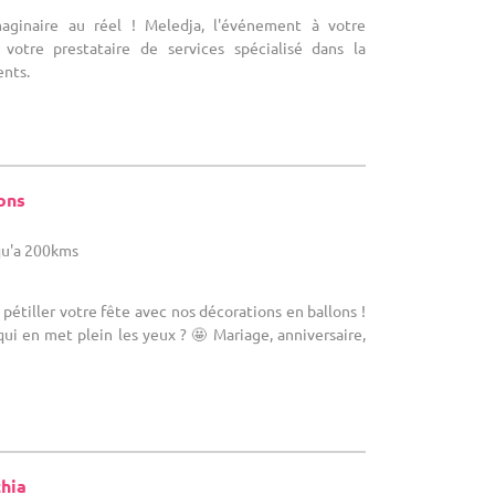
maginaire au réel ! Meledja, l'événement à votre
otre prestataire de services spécialisé dans la
nts.
ons
u'a 200kms
 pétiller votre fête avec nos décorations en ballons !
ui en met plein les yeux ? 🤩 Mariage, anniversaire,
thia