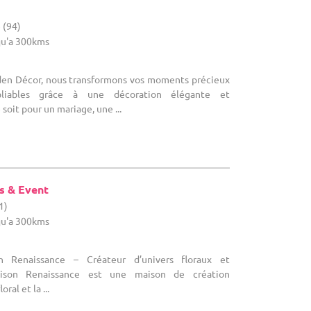
 (94)
u'a 300kms
den Décor, nous transformons vos moments précieux
bliables grâce à une décoration élégante et
soit pour un mariage, une ...
s & Event
1)
u'a 300kms
n Renaissance – Créateur d’univers floraux et
aison Renaissance est une maison de création
oral et la ...