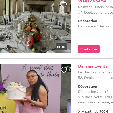
Viens on Sème
Rosny-sous-Bois - Sein
Déplacement jusq
Décoration
Décoration : Devis su
(18)
Contacter
Daraïna Events
Le Chesnay - Yvelines
Déplacement jusq
Décoration
Décoration : Je crée 
sublimer votre EVEN
direction artistique, s
À partir de
900 €