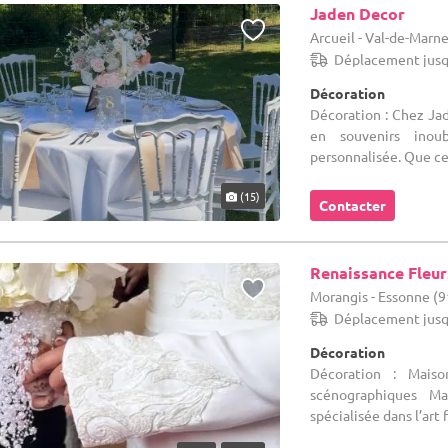
Jaden Decor
Arcueil - Val-de-Marne
Déplacement jusq
Décoration
Décoration : Chez Ja
en souvenirs inou
personnalisée. Que ce 
(15)
Contacter
Renaissance Fleur
Morangis - Essonne (9
Déplacement jusq
Décoration
Décoration : Maiso
scénographiques M
spécialisée dans l’art fl