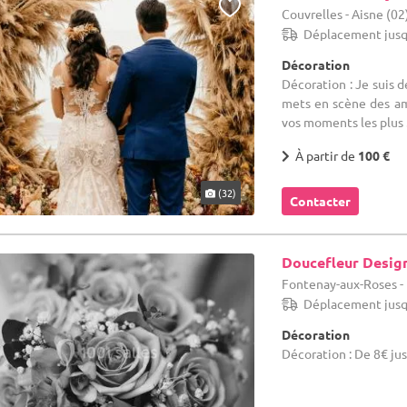
Couvrelles - Aisne (02
Déplacement jusq
Décoration
Décoration : Je suis d
mets en scène des amb
vos moments les plus .
À partir de
100 €
(32)
Contacter
Doucefleur Desig
Fontenay-aux-Roses - 
Déplacement jusq
Décoration
Décoration : De 8€ ju