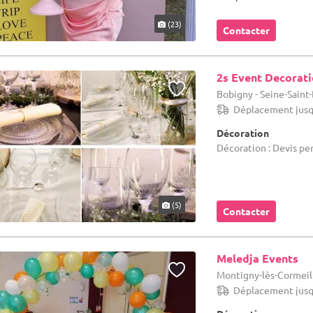
(23)
Contacter
2s Event Decorat
Bobigny - Seine-Saint
Déplacement jusq
Décoration
Décoration : Devis pe
(5)
Contacter
Meledja Events
Montigny-lès-Cormeill
Déplacement jusq