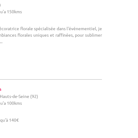
)
u'a 150kms
écoratrice florale spécialisée dans l'événementiel, je
iances florales uniques et raffinées, pour sublimer
..
n
Hauts-de-Seine (92)
u'a 100kms
squ'à 140€