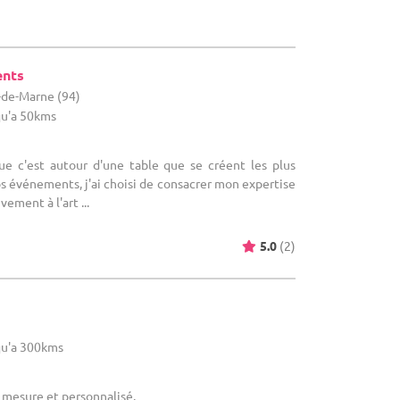
ents
l-de-Marne (94)
u'a 50kms
ue c'est autour d'une table que se créent les plus
s événements, j'ai choisi de consacrer mon expertise
ement à l'art ...
5.0
(2)
u'a 300kms
r mesure et personnalisé.