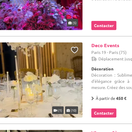
(5)
Contacter
Deco Events
Paris 19 - Paris (75)
Déplacement jusq
Décoration
Décoration : Subli
d'élégance grâce à 
mesure. Créez des souv
À partir de
450 €
(1)
(10)
Contacter