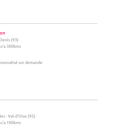
ion
-Denis (93)
u'a 300kms
rsonnalisé sur demande
es - Val-d'Oise (95)
u'a 100kms