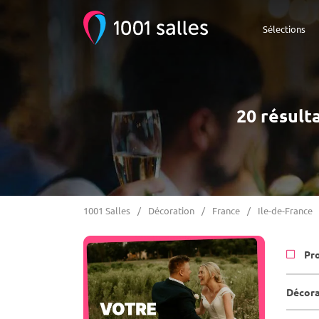
Sélections
20 résult
1001 Salles
Décoration
France
Ile-de-France
Pr
Décora