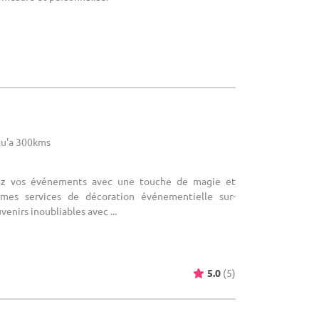
u'a 300kms
mez vos événements avec une touche de magie et
mes services de décoration événementielle sur-
enirs inoubliables avec ...
5.0
(5)