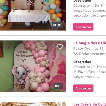
Décoration
Décoration : De l'i
image.Nous sommes v
décoration d'événeme
(10)
Contacter
La Magie des Ball
Poissy - Yvelines (78)
Déplacement jusq
Décoration
Décoration : 🎈 Faites
🎉 Envie d’une déco q
baby shower ou ...
(7)
Contacter
Les Créa's de Cyn