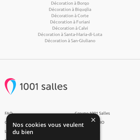
Décoration à Borgo
Décoration à Biguglia
Décoration à Corte
Décoration à Furiani
Décoration à Calvi
Décoration à Santa-Maria-di-Lota
Décoration à San-Giuliano
FAQ
Groupe 1001 Salles
×
Qui sommes-nous ?
1001 Salles PRO
Nos cookies vous veulent
du bien
L'équipe
1001 Traiteurs