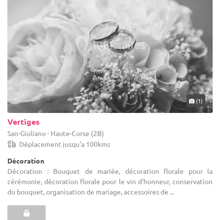
vos devis pour comparer les entreprises et faire votre choix pour
trouver un professionnel de la décoration florale en Haute Corse.
Afin de vous satisfaire, nos professionnels sauront se montrer
réactifs et à l'écoute. Nul doute que vos convives se souviendront
très longtemps de cet événement, organisé par vos soins grâce à
l'aide de 1001Salles !
(1)
Vertiges
San-Giuliano - Haute-Corse (2B)
Déplacement jusqu'a 100kms
Décoration
Décoration : Bouquet de mariée, décoration florale pour la
cérémonie, décoration florale pour le vin d'honneur, conservation
du bouquet, organisation de mariage, accessoires de ...