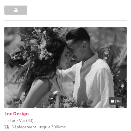
(34)
Lnc Design
Le Luc - Var (83)
Déplacement jusqu'a 300kms