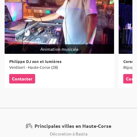
Animation musicale
Philippe DJ son et lumières
Corse 
Ventiseri - Haute-Corse (2B)
Bigugli
Contacter
Cont
Principales villes en Haute-Corse
Décoration à Bastia