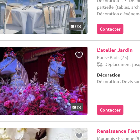
Décoration : • Déco
partielle (tables, ar
Décoration d’événemen
(15)
Contacter
L'atelier Jardin
Paris - Paris (75)
Déplacement jusq
Décoration
Décoration : Devis su
(5)
Contacter
Renaissance Fleur
Morangis - Essonne (9