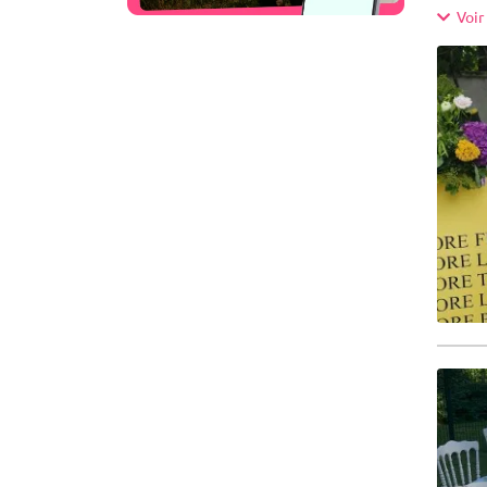
réactiv
Voir 
sommes 