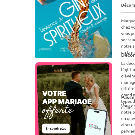
Décora
Marquez réellement le coup pour u
chez vo
vous po
secteur
notre s
en la m
Décor
La déco
légitim
d'événe
mariage
différe
grand n
Passe
types d
Vous de
d'aller 
notre o
un ques
alors u
parvien