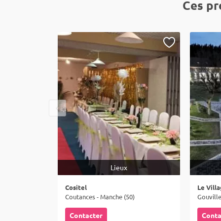
Ces pr
Lieux
Cositel
Le Vill
Coutances - Manche (50)
Gouville
Contacter
Conta