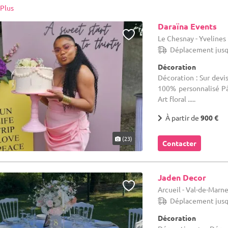
ité de nos loueurs de salles, et tous vos critères seront pris en considé
Plus
là pour vous informer.
Daraïna Events
Le Chesnay - Yvelines
Déplacement jusq
Décoration
Décoration : Sur devi
100% personnalisé Pât
Art floral .....
À partir de
900 €
(23)
Contacter
Jaden Decor
Arcueil - Val-de-Marne
Déplacement jusq
Décoration