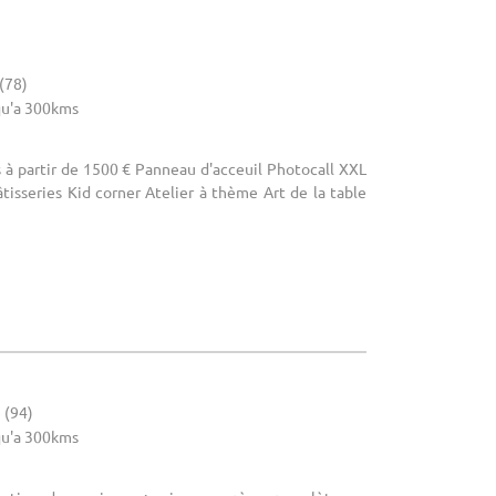
ration. Besoin de quelques éclaircissements ? Nous
 (78)
u'a 300kms
s à partir de 1500 € Panneau d'acceuil Photocall XXL
isseries Kid corner Atelier à thème Art de la table
 (94)
u'a 300kms