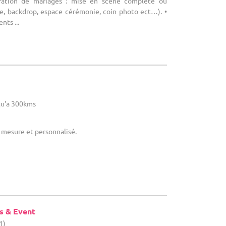
ration de mariages : mise en scène complète ou
che, backdrop, espace cérémonie, coin photo ect…). •
ts ...
u'a 300kms
r mesure et personnalisé.
s & Event
1)