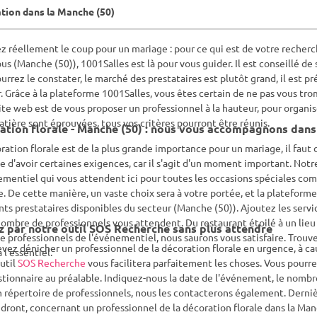
tion dans la Manche (50)
n mariage : pour ce qui est de votre recherche d'un professionnel de la décoration florale près de
us (Manche (50)), 1001Salles est là pour vous guider. Il est conseillé de
urrez le constater, le marché des prestataires est plutôt grand, il est pr
. Grâce à la plateforme 1001Salles, vous êtes certain de ne pas vous tr
ite web est de vous proposer un professionnel à la hauteur, pour organ
atière sont éprouvées, tous vos critères pourront être réunis.
ation florale - Manche (50) : nous vous accompagnons dans
ration florale est de la plus grande importance pour un mariage, il faut do
e d'avoir certaines exigences, car il s'agit d'un moment important. Notre 
mentiel qui vous attendent ici pour toutes les occasions spéciales com
. De cette manière, un vaste choix sera à votre portée, et la plateform
nts prestataires disponibles du secteur (Manche (50)). Ajoutez les servic
ombre de professionnels vous attendent. Du restaurant étoilé à un lieu 
z par notre outil SOS Recherche sans plus attendre
e professionnels de l'événementiel, nous saurons vous satisfaire. Trouv
vez dénicher un professionnel de la décoration florale en urgence, à ca
à l'essentiel.
util
SOS Recherche
vous facilitera parfaitement les choses. Vous pourre
tionnaire au préalable. Indiquez-nous la date de l'événement, le nombr
n répertoire de professionnels, nous les contacterons également. Derniè
dront, concernant un professionnel de la décoration florale dans la Manc