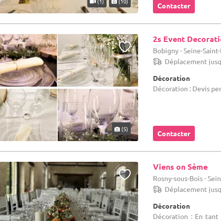
(1)
(10)
Contacter
2s Event Decorat
Bobigny - Seine-Saint
Déplacement jusq
Décoration
Décoration : Devis pe
(5)
Contacter
Viens on Sème
Rosny-sous-Bois - Sein
Déplacement jusq
Décoration
Décoration : En tant