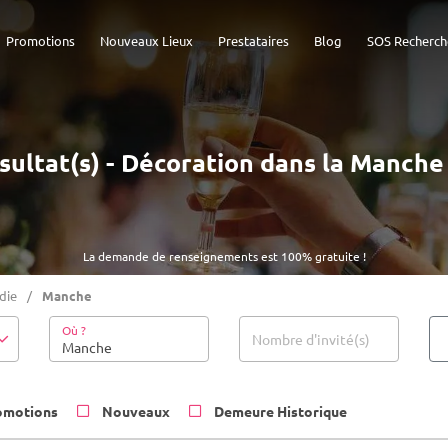
Promotions
Nouveaux Lieux
Prestataires
Blog
SOS Recherch
sultat(s) - Décoration dans la Manche
La demande de renseignements est 100% gratuite !
die
Manche
Où ?
Nombre d'invité(s)
omotions
Nouveaux
Demeure Historique