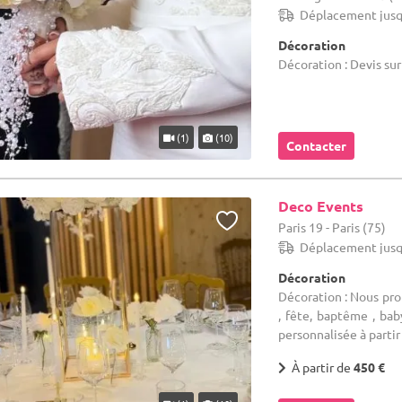
Déplacement jusq
Décoration
Décoration : Devis su
(1)
(10)
Contacter
Deco Events
Paris 19 - Paris (75)
Déplacement jusq
Décoration
Décoration : Nous pro
, fête, baptême , ba
personnalisée à partir 
À partir de
450 €