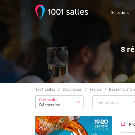
Sélections
8 ré
1001 Salles
Décoration
France
Basse-Norman
Prestataire
Événement
Décoration
Pr