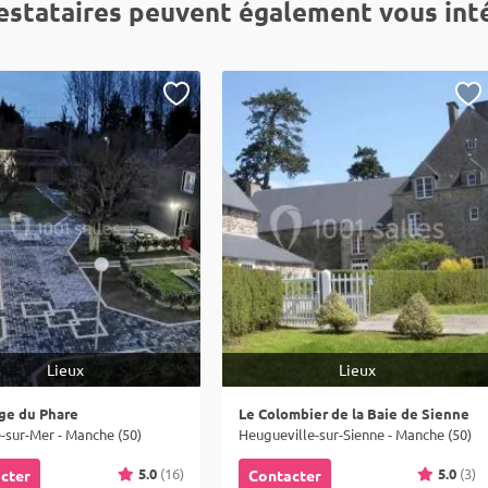
estataires peuvent également vous int
Lieux
Lieux
age du Phare
Le Colombier de la Baie de Sienne
-sur-Mer - Manche (50)
Heugueville-sur-Sienne - Manche (50)
5.0
(16)
5.0
(3)
cter
Contacter