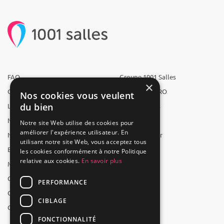
FAQ
Groupe 1001 Salles
×
Qui sommes-nous ?
1001 Salles PRO
Nos cookies vous veulent
du bien
L'équipe
1001 Traiteurs
Nous recrutons
1001 Artistes
Notre site Web utilise des cookies pour
améliorer l'expérience utilisateur. En
Nos partenaires
Reserverunbar
utilisant notre site Web, vous acceptez tous
Espace presse
MP2
les cookies conformément à notre Politique
relative aux cookies.
En savoir plus
Mentions légales
CGV
PERFORMANCE
CGU
CIBLAGE
Contact
FONCTIONNALITÉ