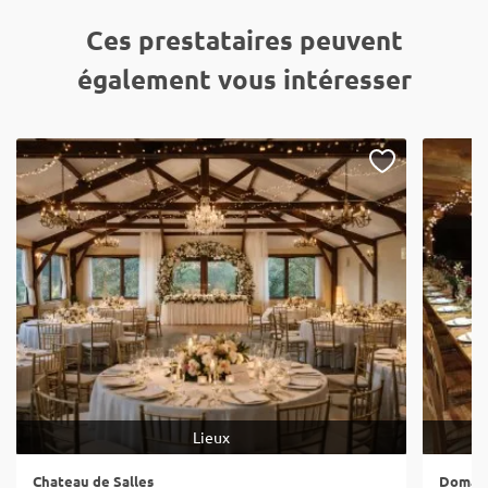
Ces prestataires peuvent
également vous intéresser
Lieux
Chateau de Salles
Domain