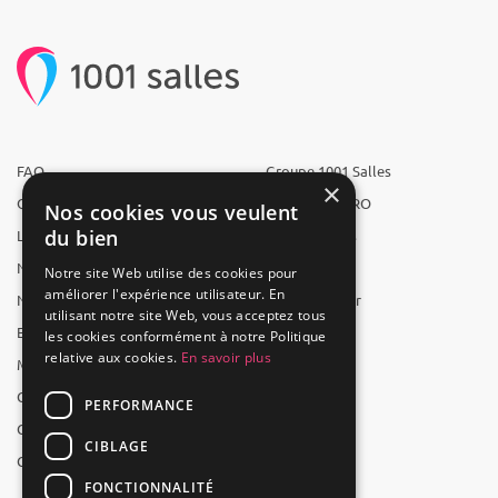
FAQ
Groupe 1001 Salles
×
Qui sommes-nous ?
1001 Salles PRO
Nos cookies vous veulent
du bien
L'équipe
1001 Traiteurs
Nous recrutons
1001 Artistes
Notre site Web utilise des cookies pour
améliorer l'expérience utilisateur. En
Nos partenaires
Reserverunbar
utilisant notre site Web, vous acceptez tous
Espace presse
MP2
les cookies conformément à notre Politique
relative aux cookies.
En savoir plus
Mentions légales
CGV
PERFORMANCE
CGU
CIBLAGE
Contact
FONCTIONNALITÉ