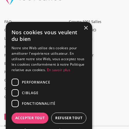
FAQ
Groupe 1001 Salles
×
Qui sommes-nous ?
1001 Salles PRO
Nos cookies vous veulent
du bien
L'équipe
1001 Traiteurs
Nous recrutons
1001 Artistes
Notre site Web utilise des cookies pour
améliorer l'expérience utilisateur. En
Nos partenaires
Reserverunbar
utilisant notre site Web, vous acceptez tous
Espace presse
MP2
les cookies conformément à notre Politique
relative aux cookies.
En savoir plus
Mentions légales
CGV
PERFORMANCE
CGU
CIBLAGE
Contact
FONCTIONNALITÉ
ACCEPTER TOUT
REFUSER TOUT
Powered by Groupe 1001Salles