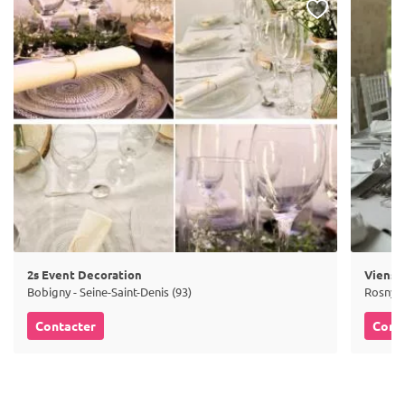
2s Event Decoration
Viens 
Bobigny - Seine-Saint-Denis (93)
Rosny-s
Contacter
Cont