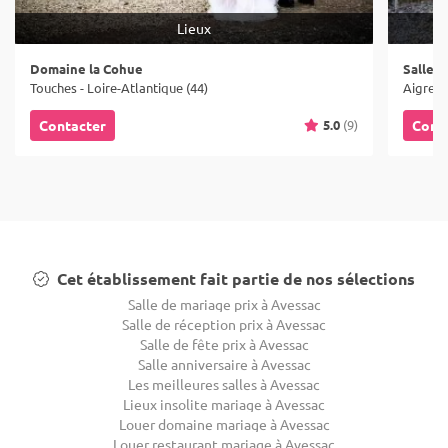
Lieux
Domaine la Cohue
Salle 
Touches - Loire-Atlantique (44)
Aigrefe
5.0
(9)
Contacter
Cont
Cet établissement fait partie de nos sélections
Salle de mariage prix à Avessac
Salle de réception prix à Avessac
Salle de fête prix à Avessac
Salle anniversaire à Avessac
Les meilleures salles à Avessac
Lieux insolite mariage à Avessac
Louer domaine mariage à Avessac
Louer restaurant mariage à Avessac