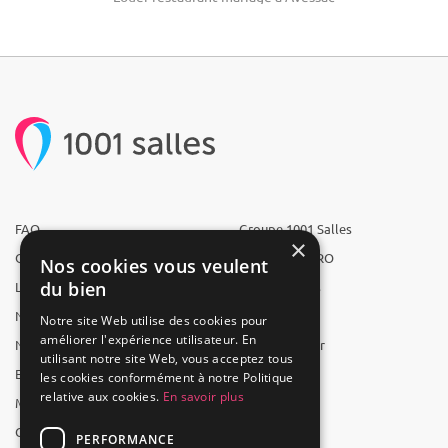
FAQ
Groupe 1001 Salles
×
Qui sommes-nous ?
1001 Salles PRO
Nos cookies vous veulent
du bien
L'équipe
1001 Traiteurs
Nous recrutons
1001 Artistes
Notre site Web utilise des cookies pour
améliorer l'expérience utilisateur. En
Nos partenaires
Reserverunbar
utilisant notre site Web, vous acceptez tous
Espace presse
MP2
les cookies conformément à notre Politique
relative aux cookies.
En savoir plus
Mentions légales
CGV
PERFORMANCE