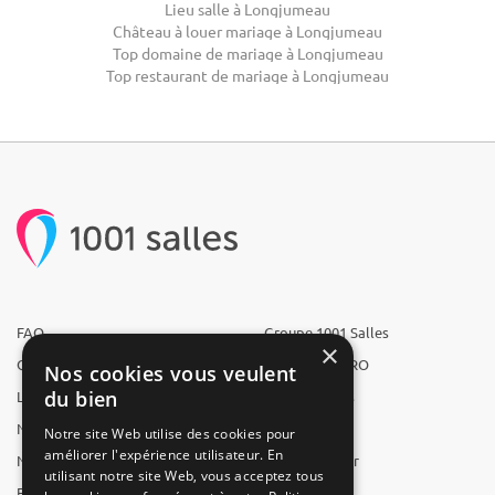
Lieu salle à Longjumeau
Château à louer mariage à Longjumeau
Top domaine de mariage à Longjumeau
Top restaurant de mariage à Longjumeau
FAQ
Groupe 1001 Salles
×
Qui sommes-nous ?
1001 Salles PRO
Nos cookies vous veulent
du bien
L'équipe
1001 Traiteurs
Nous recrutons
1001 Artistes
Notre site Web utilise des cookies pour
améliorer l'expérience utilisateur. En
Nos partenaires
Reserverunbar
utilisant notre site Web, vous acceptez tous
Espace presse
MP2