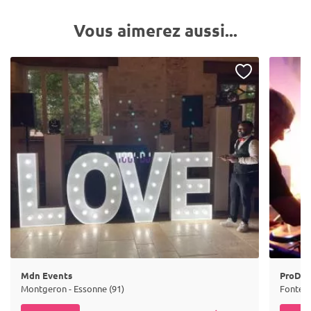
Vous aimerez aussi...
Mdn Events
ProDJ 
Montgeron - Essonne (91)
Fontena