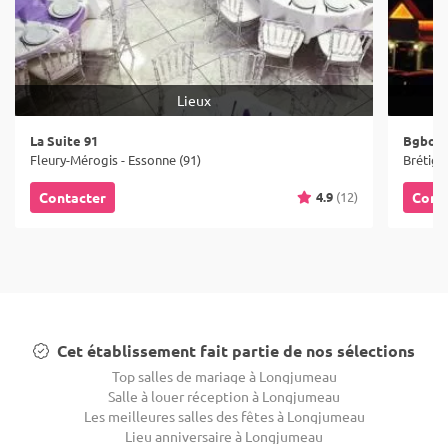
Lieux
La Suite 91
Bgbo Bu
Fleury-Mérogis - Essonne (91)
Brétign
4.9
(12)
Contacter
Cont
Cet établissement fait partie de nos sélections
Top salles de mariage à Longjumeau
Salle à louer réception à Longjumeau
Les meilleures salles des fêtes à Longjumeau
Lieu anniversaire à Longjumeau