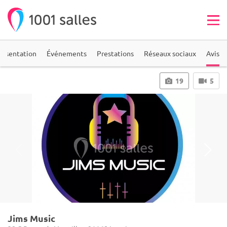
résentation
Événements
Prestations
Réseaux sociaux
Avis
19
5
Jims Music