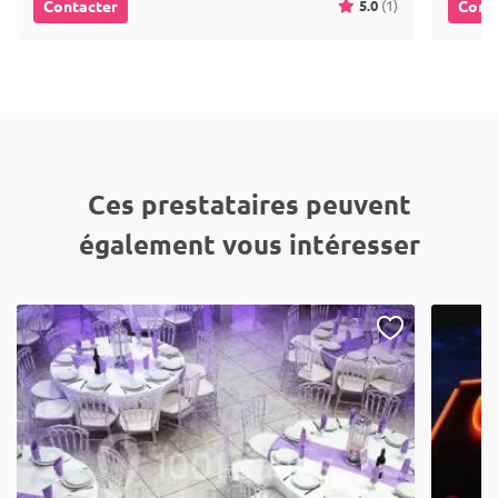
5.0
(1)
Contacter
Cont
Ces prestataires peuvent
également vous intéresser