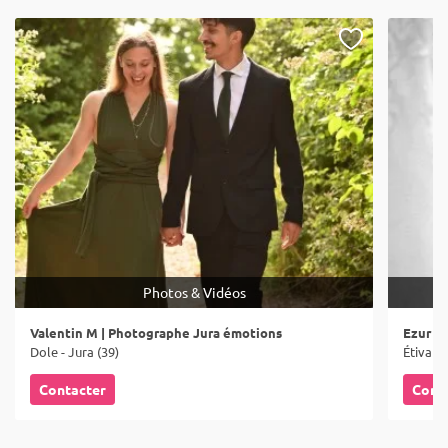
Photos & Vidéos
Valentin M | Photographe Jura émotions
Ezur Vi
Dole - Jura (39)
Étival -
Contacter
Cont