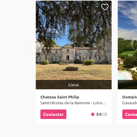
Lieux
Chateau Saint Philip
Domain
Saint-Nicolas-de-la-Balerme - Lot-et-Garonne (47)
Gavaudu
5.0
(3)
Contacter
Conta