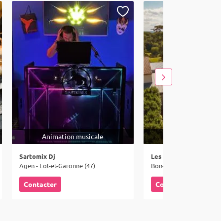
Animation musicale
Lieux
Sartomix Dj
Les Hauts de la Frégat
Agen - Lot-et-Garonne (47)
Bon-Encontre - Lot-et-G
Contacter
Contacter