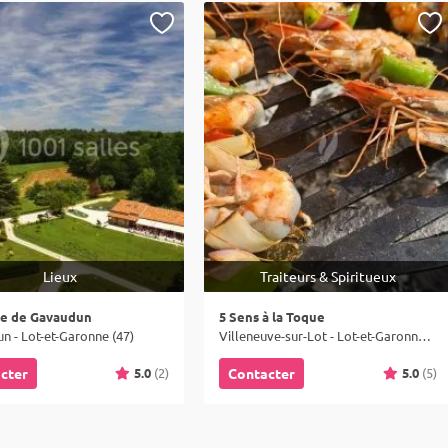
Lieux
Traiteurs & Spiritueux
e de Gavaudun
5 Sens à la Toque
n - Lot-et-Garonne (47)
Villeneuve-sur-Lot - Lot-et-Garonne (47)
5.0
(2)
5.0
(5)
cter
Contacter