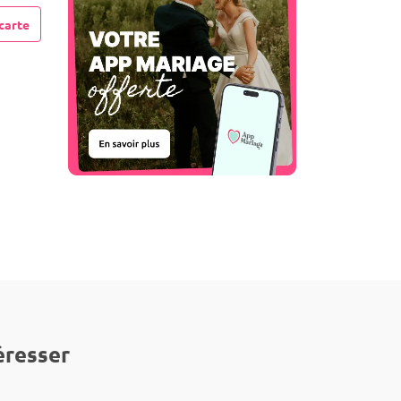
carte
éresser