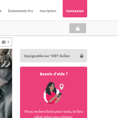
e
Événements Pro
Inscription
Connexion
1
Injoignable sur 1001 Salles
Besoin d'aide ?
Nous recherchons pour vous, le lieu
idéal selon vos critères.