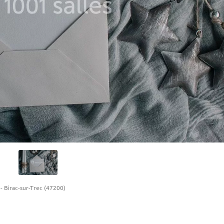
-
Birac-sur-Trec (47200)