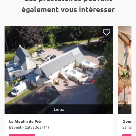
également vous intéresser
Lieux
Le Moulin du Pré
Domain
Bavent - Calvados (14)
Saint-O