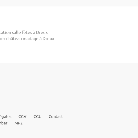
ation salle fêtes à Dreux
uer château mariage à Dreux
égales
CGV
CGU
Contact
nbar
MP2