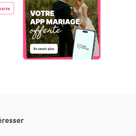
carte
éresser