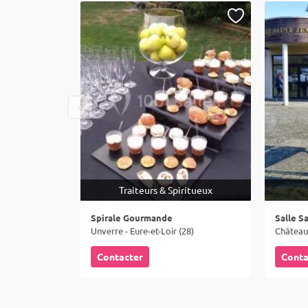
Traiteurs & Spiritueux
Spirale Gourmande
Salle S
Unverre - Eure-et-Loir (28)
Châteaud
Contacter
Conta