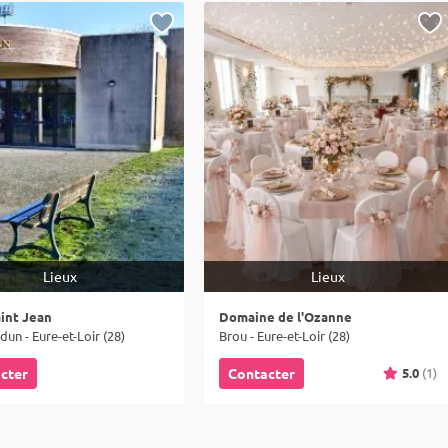
Lieux
Lieux
aint Jean
Domaine de l'Ozanne
un - Eure-et-Loir (28)
Brou - Eure-et-Loir (28)
5.0
(1)
cter
Contacter