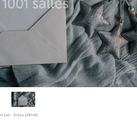
et-Loir
-
Dreux (28100)