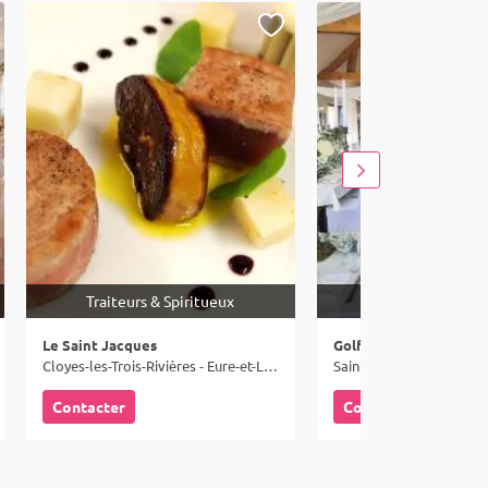
Traiteurs & Spiritueux
Lieux
Le Saint Jacques
Golf du Bois d’O
Cloyes-les-Trois-Rivières - Eure-et-Loir (28)
Contacter
Contacter