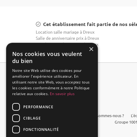
Cet établissement fait partie de nos sél
Location salle mariage à Dreux
Salle de anniversaire prix à Dreux
Top domaine de mariage à Dreux
×
Nos cookies vous veulent
du bien
Notre site Web utilise des cookies pour
améliorer l'expérience utilisateur. En
utilisant notre site Web, vous acceptez tous
les cookies conformément à notre Politique
relative aux cookies.
En savoir plus
PERFORMANCE
FAQ
Qui sommes-nous ?
L'é
CIBLAGE
Groupe 1001
FONCTIONNALITÉ