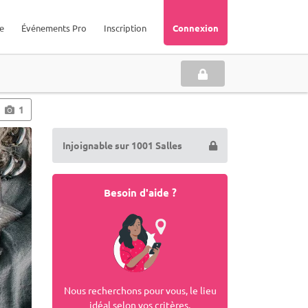
e
Événements Pro
Inscription
Connexion
1
Injoignable sur 1001 Salles
Besoin d'aide ?
Nous recherchons pour vous, le lieu
idéal selon vos critères.