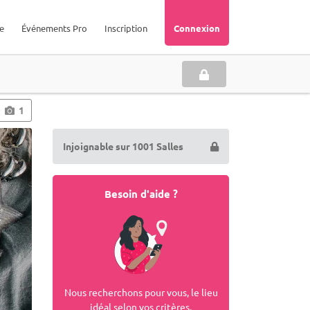
e
Événements Pro
Inscription
Connexion
1
Injoignable sur 1001 Salles
Besoin d'aide ?
Nous recherchons pour vous, le lieu
idéal selon vos critères.