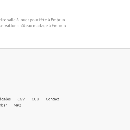
ite salle à louer pour fête à Embrun
servation château mariage à Embrun
égales
CGV
CGU
Contact
nbar
MP2