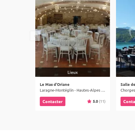
Lieux
Le Mas d'Oriane
Salle de
Laragne-Montéglin - Hautes-Alpes (05)
Chorges 
5.0
(11)
Contacter
Conta