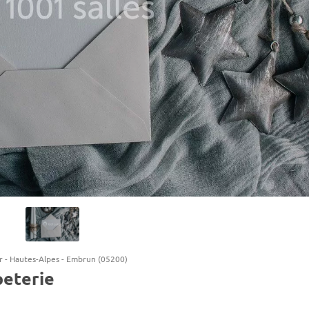
r
-
Hautes-Alpes
-
Embrun (05200)
peterie