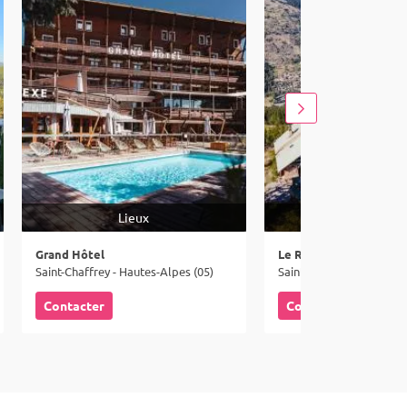
Lieux
Lieux
Grand Hôtel
Le Refuge
Saint-Chaffrey - Hautes-Alpes (05)
Saint-Chaffrey - Hautes-
Contacter
Contacter