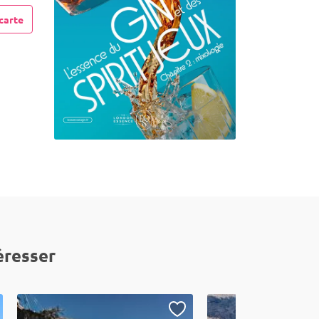
carte
éresser