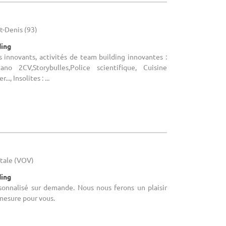
t-Denis (93)
ding
 innovants, activités de team building innovantes :
no 2CV,Storybulles,Police scientifique, Cuisine
., Insolites : ...
ntale (VOV)
ding
rsonnalisé sur demande. Nous nous ferons un plaisir
 mesure pour vous.