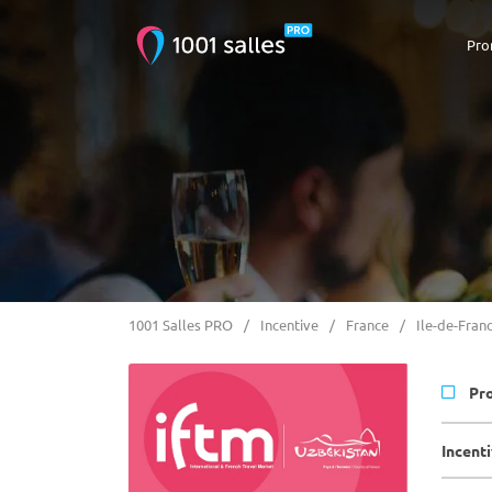
Pro
1001 Salles PRO
Incentive
France
Ile-de-Fran
Pr
Incenti