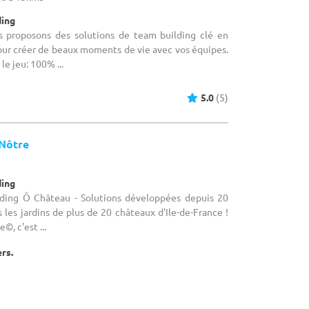
ding
s proposons des solutions de team building clé en
our créer de beaux moments de vie avec vos équipes.
 le jeu: 100% ...
5.0
(5)
 Nôtre
ding
lding Ô Château - Solutions développées depuis 20
 les jardins de plus de 20 châteaux d'Ile-de-France !
©, c'est ...
ers.