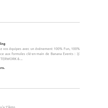
ding
gez vos équipes avec un événement 100% Fun, 100%
râce aux formules clé-en-main de Banana Events : 🥇
TERWORK & ...
ers.
u'a 15kms