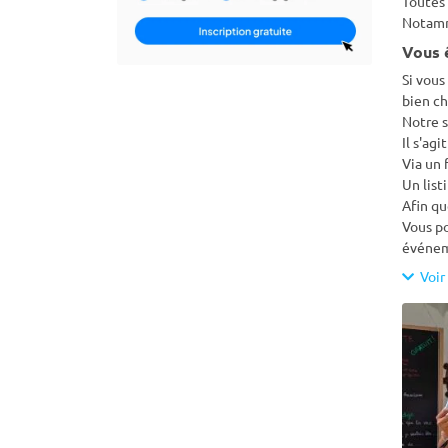
Toutes 
Notamme
Vous 
Si vous
bien ch
Notre 
Il s'ag
Via un 
Un list
Afin qu
Vous po
événem
Voir 