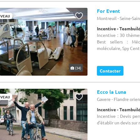
For Event
VEAU
Montreuil - Seine-Sain
Incentive - Teambuil
Incentive : 30 thèmes
Best sellers : Méca
moléculaire, Spy Center..
(34)
Contacter
Ecco la Luna
VEAU
Gavere - Flandre orie
Incentive - Teambuil
Incentive : Devis pe
d'établir un devis sur