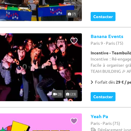
(7)
Contacter
Banana Events
Paris 9 - Paris (75)
Incentive - Teambuil
Incentive : Ré-enga
Facile à organiser g
TEAM BUILDING 🎉 AF
Forfait dès
29 € / p
(3)
(23)
Contacter
Yeah Pa
Paris - Paris (75)
Déplacement jusq