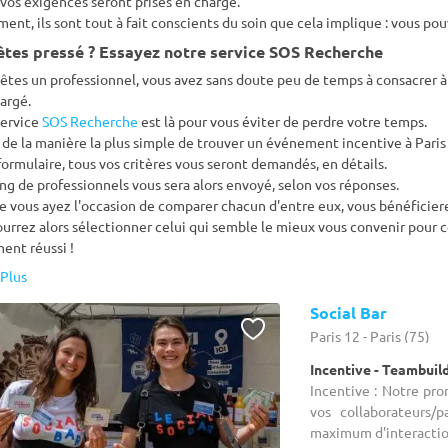
vos exigences seront prises en charge.
nt, ils sont tout à fait conscients du soin que cela implique : vous po
êtes pressé ? Essayez notre service SOS Recherche
 êtes un professionnel, vous avez sans doute peu de temps à consacrer 
argé.
service
SOS Recherche
est là pour vous éviter de perdre votre temps.
it de la manière la plus simple de trouver un événement incentive à Pari
formulaire, tous vos critères vous seront demandés, en détails.
ing de professionnels vous sera alors envoyé, selon vos réponses.
e vous ayez l'occasion de comparer chacun d'entre eux, vous bénéficierez
urrez alors sélectionner celui qui semble le mieux vous convenir pour ce
ent réussi !
Plus
Social Bar
Paris 12 - Paris (75)
Incentive - Teambuil
Incentive : Notre pro
vos collaborateurs/
maximum d'interaction