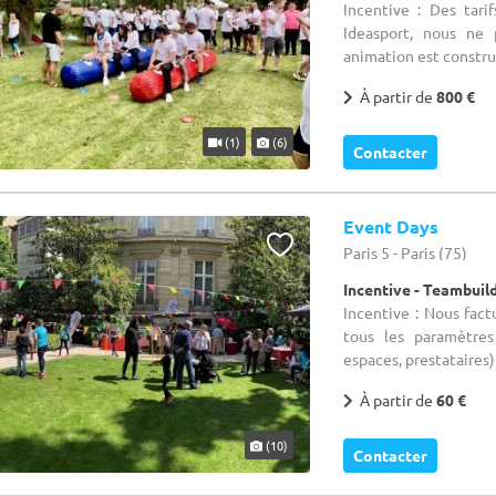
Incentive : Des tari
Ideasport, nous ne 
animation est construi
À partir de
800 €
(1)
(6)
Contacter
Event Days
Paris 5 - Paris (75)
Incentive - Teambuil
Incentive : Nous fac
tous les paramètre
espaces, prestataires
À partir de
60 €
(10)
Contacter