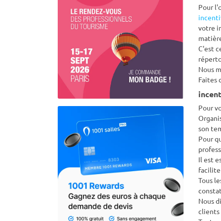
Pour l'
incent
votre i
matière
C'est c
réperto
Nous me
Faites 
Pour vo
Organis
son tem
Pour qu
profess
Il est 
facilit
Tous le
constat
Nous di
clients