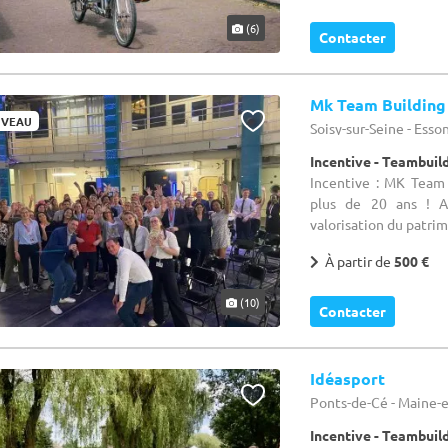
(6)
Contacter
Mk Team Building
VEAU
Soisy-sur-Seine - Esso
Incentive - Teambuil
Incentive : MK Team
plus de 20 ans ! A
valorisation du patrimo
À partir de
500 €
(10)
Contacter
Idéasport
Ponts-de-Cé - Maine-e
Incentive - Teambuil