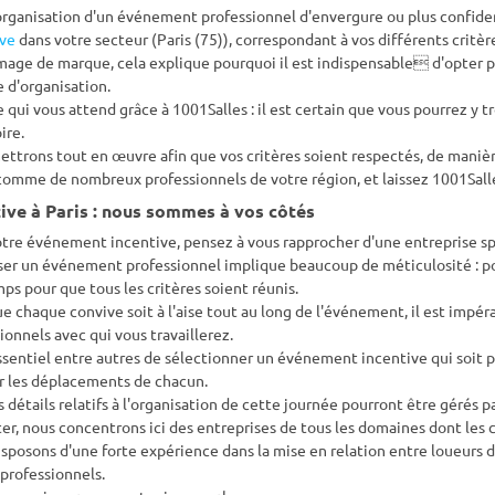
organisation d'un événement professionnel d'envergure ou plus confide
ive
dans votre secteur (Paris (75)), correspondant à vos différents critèr
mage de marque, cela explique pourquoi il est indispensable d'opter pou
 d'organisation.
e qui vous attend grâce à 1001Salles : il est certain que vous pourrez y
ire.
ttrons tout en œuvre afin que vos critères soient respectés, de maniè
comme de nombreux professionnels de votre région, et laissez 1001Salle
incentive à Paris : nous sommes à vos côtés
tre événement incentive, pensez à vous rapprocher d'une entreprise spé
er un événement professionnel implique beaucoup de méticulosité : po
ps pour que tous les critères soient réunis.
e chaque convive soit à l'aise tout au long de l'événement, il est impératif
ionnels avec qui vous travaillerez.
essentiel entre autres de sélectionner un événement incentive qui soit
er les déplacements de chacun.
s détails relatifs à l'organisation de cette journée pourront être gérés 
er, nous concentrons ici des entreprises de tous les domaines dont le
sposons d'une forte expérience dans la mise en relation entre loueurs de
 professionnels.