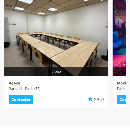
Lieux
Ageca
Movida
Paris 11 - Paris (75)
Paris 19
5.0
(2)
Contacter
Cont