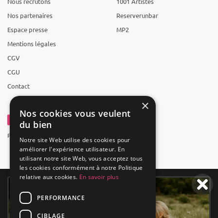
Nous recrutons
1001 Artistes
Nos partenaires
Reserverunbar
Espace presse
MP2
Mentions légales
CGV
CGU
Contact
×
Nos cookies vous veulent
du bien
Powered by Groupe 1001Salles
Notre site Web utilise des cookies pour
améliorer l'expérience utilisateur. En
utilisant notre site Web, vous acceptez tous
les cookies conformément à notre Politique
relative aux cookies.
En savoir plus
PERFORMANCE
CIBLAGE