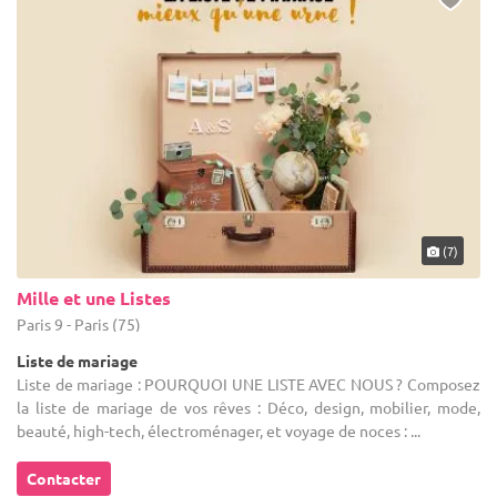
aussi. Finalement, vous recevrez très rapidement l'ensemble des
devis concernant les prestataires concernés, pour un site ou une
entreprise pour créer une liste de mariage en Lozère, faites tout
simplement votre choix ! Afin de vous satisfaire, nos
professionnels sauront être réactifs et à l'écoute. Vous pouvez
bien sûr nous contacter en cas de question.
(7)
Mille et une Listes
Paris 9 - Paris (75)
Liste de mariage
Liste de mariage : POURQUOI UNE LISTE AVEC NOUS ? Composez
la liste de mariage de vos rêves : Déco, design, mobilier, mode,
beauté, high-tech, électroménager, et voyage de noces : ...
Contacter