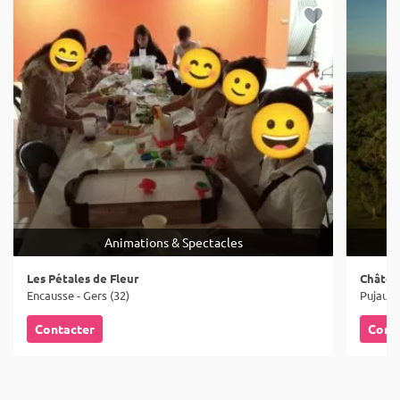
Animations & Spectacles
Les Pétales de Fleur
Châtea
Encausse - Gers (32)
Pujaudr
Contacter
Cont