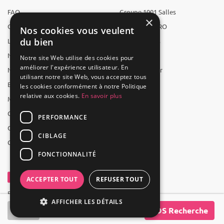
FAQ
Groupe 1001 Salles
×
Qui sommes-nous ?
1001 Salles PRO
Nos cookies vous veulent
du bien
L'équipe
1001 Traiteurs
Nous recrutons
1001 Artistes
Notre site Web utilise des cookies pour
améliorer l'expérience utilisateur. En
Nos partenaires
Reserverunbar
utilisant notre site Web, vous acceptez tous
Espace presse
MP2
les cookies conformément à notre Politique
relative aux cookies.
En savoir plus
Mentions légales
CGV
PERFORMANCE
CGU
CIBLAGE
Contact
FONCTIONNALITÉ
ACCEPTER TOUT
REFUSER TOUT
Powered by Groupe 1001Salles
AFFICHER LES DÉTAILS
SOS Recherche