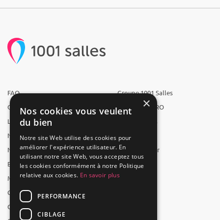
FAQ
Groupe 1001 Salles
×
Qui sommes-nous ?
1001 Salles PRO
Nos cookies vous veulent
du bien
L'équipe
1001 Traiteurs
Nous recrutons
1001 Artistes
Notre site Web utilise des cookies pour
améliorer l'expérience utilisateur. En
Nos partenaires
Reserverunbar
utilisant notre site Web, vous acceptez tous
Espace presse
MP2
les cookies conformément à notre Politique
relative aux cookies.
En savoir plus
Mentions légales
CGV
PERFORMANCE
CGU
CIBLAGE