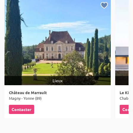
Lieux
Château de Marrault
Le Kim
Magny - Yonne (89)
Chablis
Contacter
Cont