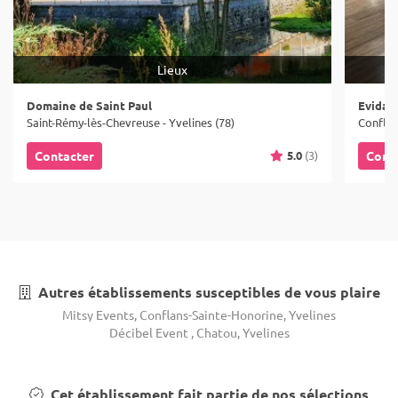
Lieux
Domaine de Saint Paul
Evidan
Saint-Rémy-lès-Chevreuse - Yvelines (78)
Conflan
5.0
(3)
Contacter
Cont
Autres établissements susceptibles de vous plaire
Mitsy Events, Conflans-Sainte-Honorine, Yvelines
Décibel Event , Chatou, Yvelines
Cet établissement fait partie de nos sélections