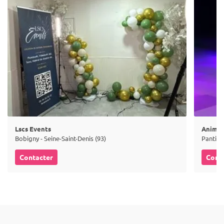
Lscs Events
Animap
Bobigny - Seine-Saint-Denis (93)
Pantin -
Contacter
Cont