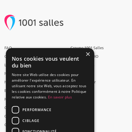
FAQ
Groupe 1001 Salles
×
Qui sommes-nous ?
1001 Salles PRO
Nos cookies vous veulent
du bien
L'équipe
1001 Traiteurs
Nous recrutons
1001 Artistes
Notre site Web utilise des cookies pour
améliorer l'expérience utilisateur. En
Nos partenaires
Reserverunbar
utilisant notre site Web, vous acceptez tous
Espace presse
MP2
les cookies conformément à notre Politique
relative aux cookies.
En savoir plus
Mentions légales
CGV
PERFORMANCE
CGU
CIBLAGE
Contact
FONCTIONNALITÉ