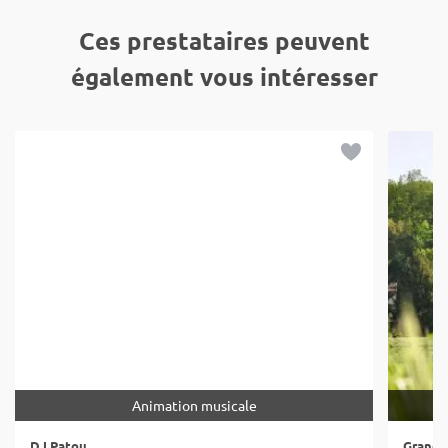
Ces prestataires peuvent
également vous intéresser
Animation musicale
DJ Patou
Grange