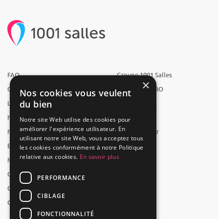
FAQ
Groupe 1001 Salles
×
Qui sommes-nous ?
1001 Salles PRO
Nos cookies vous veulent
du bien
L'équipe
1001 Traiteurs
Nous recrutons
1001 Artistes
Notre site Web utilise des cookies pour
améliorer l'expérience utilisateur. En
Nos partenaires
Reserverunbar
utilisant notre site Web, vous acceptez tous
Espace presse
MP2
les cookies conformément à notre Politique
relative aux cookies.
En savoir plus
Mentions légales
CGV
PERFORMANCE
CGU
CIBLAGE
Contact
FONCTIONNALITÉ