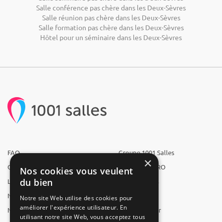
Salle conférence pas chère dans les Deux-Sèvres
Salle réunion pas chère dans les Deux-Sèvres
Salle formation pas chère dans les Deux-Sèvres
Hôtel pour un séminaire dans les Deux-Sèvres
FAQ
Groupe 1001 Salles
×
Qui sommes-nous ?
1001 Salles PRO
Nos cookies vous veulent
du bien
L'équipe
1001 Traiteurs
Nous recrutons
1001 Artistes
Notre site Web utilise des cookies pour
améliorer l'expérience utilisateur. En
Nos partenaires
Reserverunbar
utilisant notre site Web, vous acceptez tous