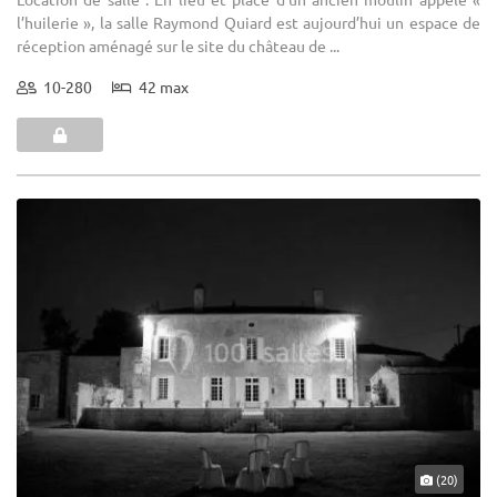
l’huilerie », la salle Raymond Quiard est aujourd’hui un espace de
réception aménagé sur le site du château de ...
10-280
42 max
(20)