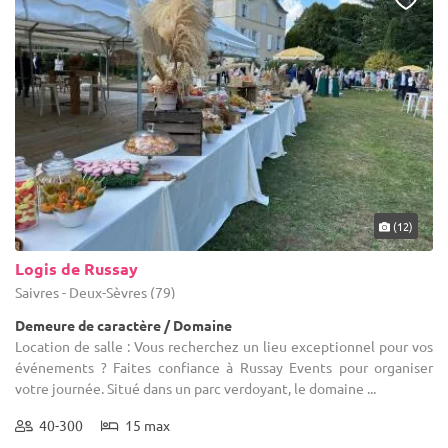
devis seront mis à disposition par tous les professionnels sollicités,
de fête auquel vous pensiez. Du restaurant étoilé à un lieu de
concernant une location de salle dans les Deux Sèvres, et le tour
réception en extérieur, en passant par tous les types de
sera joué ! Afin que vous puissiez vous décider rapidement, nos
professionnels de l'événementiel, tout est possible. Opter pour
professionnels sauront se montrer réactifs et à l'écoute. Un doute
1001Salles est un gain de temps non négligeable.
? Une question ? N'hésitez pas à nous contacter.
(12)
Logis de Russay
Saivres - Deux-Sèvres (79)
Demeure de caractère / Domaine
Location de salle : Vous recherchez un lieu exceptionnel pour vos
événements ? Faites confiance à Russay Events pour organiser
votre journée. Situé dans un parc verdoyant, le domaine ...
40-300
15 max