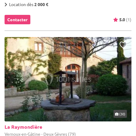
Location dès
2 000 €
Contacter
5.0
(1)
(30)
La Raymondière
Vernoux-en-Gâtine - Deux-Sèvres (79)