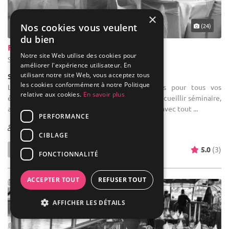
×
Nos cookies vous veulent
(24)
du bien
Fenêtre Sur Cour
Notre site Web utilise des cookies pour
Strasbourg - Bas-Rhin (67)
améliorer l'expérience utilisateur. En
utilisant notre site Web, vous acceptez tous
Salle de réception
les cookies conformément à notre Politique
Location de salle : Deux magnifiques salles pour tous vos
relative aux cookies.
En savoir plus
évènements privés. Elles sont équipées pour accueillir séminaire,
anniversaire, baptême, fiançaille, mariage, etc... avec tout ...
PERFORMANCE
5-40
CIBLAGE
5.0
(3)
FONCTIONNALITÉ
ACCEPTER TOUT
REFUSER TOUT
AFFICHER LES DÉTAILS