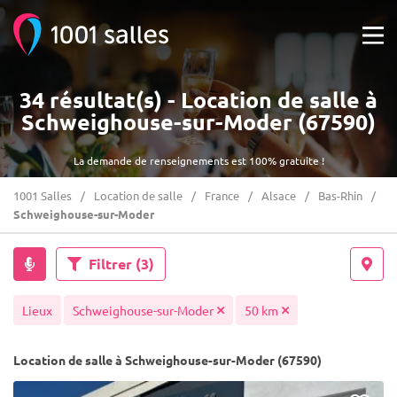
34 résultat(s) - Location de salle à
Schweighouse-sur-Moder (67590)
La demande de renseignements est 100% gratuite !
1001 Salles
Location de salle
France
Alsace
Bas-Rhin
Schweighouse-sur-Moder
Filtrer
(3)
Lieux
Schweighouse-sur-Moder
50 km
Location de salle à Schweighouse-sur-Moder (67590)