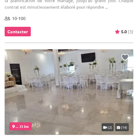
la planification de votre mariage, jusqu’au grand jour. Chaque
contrat est minutieusement élaboré pour répondre ...
10-100
Contacter
5.0
(3)
... 33 km
(2)
(14)