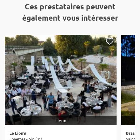
Ces prestataires peuvent
également vous intéresser
Lieux
Le Lion’s
Brasse
Loyettes - Ain (01)
Sainte-C