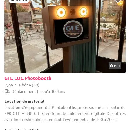
prestataires vous parviendront, pour une location d'équipement
dans votre département Yvelines (78), faites tout simplement
votre choix ! Vous profiterez de la réactivité de nos partenaires, et
tous vos critères seront pris en considération. Vous pouvez bien
sûr nous contacter si vous avez une question ou un doute.
(17)
GFE LOC Photobooth
Lyon 2 - Rhône (69)
Déplacement jusqu'a 300kms
Location de matériel
Location d'équipement : Photobooths professionnels à partir de
290 € HT – 348 € TTC en formule uniquement digitale Des offres
avec impression photo pendant l'événement : _de 100 à 700 ...
À partir de
348 €