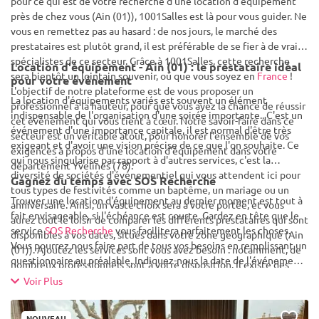
pour ce qui est de votre recherche d'une location d'équipement
près de chez vous (Ain (01)), 1001Salles est là pour vous guider. Ne
vous en remettez pas au hasard : de nos jours, le marché des
prestataires est plutôt grand, il est préférable de se fier à de vrais
spécialistes de ce secteur. Grâce à 1001Salles, cette recherche
Location d'équipement - Ain (01) : le prestataire idéal
sera bientôt un lointain souvenir, où que vous soyez en
France
!
pour votre événement
L'objectif de notre plateforme est de vous proposer un
La location d'équipements variés est souvent un élément
professionnel à la hauteur, pour que vous ayez la chance de réussir
indispensable de l'organisation d'une soirée importante.. C'est un
cet événement qui vous tient à cœur. Notre savoir-faire dans ce
événement d'une importance capitale, il est normal d'être très
secteur est un véritable atout, pour honorer l'ensemble de vos
exigeant et d'avoir une vision précise de ce que l'on souhaite. Ce
exigences à propos d'une location d'équipement dans votre
qui nous singularise par rapport à d'autres services, c'est la
département Yvelines (78).
diversité de sociétés d'événementiel qui vous attendent ici pour
Gagnez du temps avec SOS Recherche
tous types de festivités comme un baptême, un mariage ou un
Trouver une location d'équipement au dernier moment est tout à
anniversaire. Ainsi, un vaste choix sera à votre portée, et vous
fait envisageable, si l'échéance est courte. Gardez en tête que le
aurez tout le loisir de comparer les différents prestataires qui sont
service
SOS Recherche
vous facilitera parfaitement les choses.
disponibles à vos dates, situés dans votre zone géographique (Ain
Vous pourrez nous faire part de tous vos besoins en remplissant un
(01)). Ajoutez les services sont vous avez besoin : notamment, de
questionnaire au préalable. Indiquez-nous la date de l'événement,
nombreux professionnels sont à votre disposition. Il existe des
vos préférences globales ou le type d'événement... En fonction de
lieux simples ou originaux ainsi que des professionnels de
Voir Plus
vos préférences, nous vous enverrons un listing de sociétés, en
l'événementiel pour satisfaire toutes les exigences.
mesure de satisfaire vos besoins. Finalement, les devis des
NOUVEAU