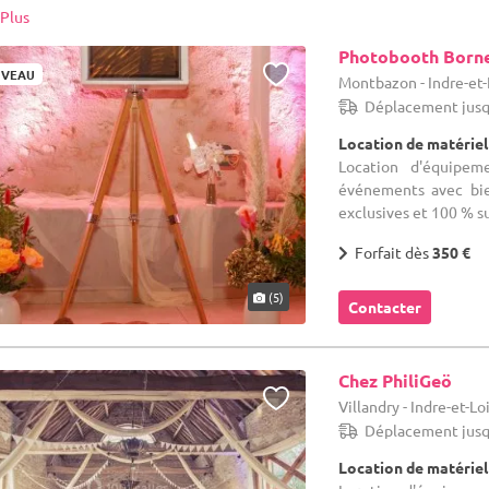
tement honorée. Nul doute que vos hôtes apprécieront fortement ce mo
Plus
les !
Photobooth Borne 
VEAU
Montbazon - Indre-et-
Déplacement jusq
Location de matériel
Location d'équipem
événements avec bie
exclusives et 100 % su
Forfait dès
350 €
(5)
Contacter
Chez PhiliGeö
Villandry - Indre-et-Lo
Déplacement jusq
Location de matériel