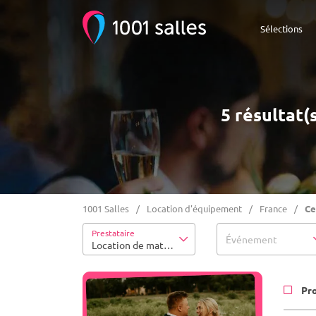
Sélections
5 résultat(
1001 Salles
Location d'équipement
France
Ce
Prestataire
Événement
Location de matériel
Pr