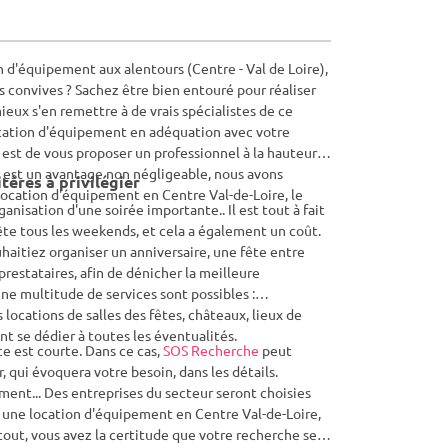
 d'équipement aux alentours (Centre - Val de Loire),
os convives ? Sachez être bien entouré pour réaliser
ieux s'en remettre à de vrais spécialistes de ce
location d'équipement en adéquation avec votre
s est de vous proposer un professionnel à la hauteur,
r est un avantage non négligeable, nous avons
tères à privilégier
ocation d'équipement en Centre Val-de-Loire, le
nisation d'une soirée importante.. Il est tout à fait
ête tous les weekends, et cela a également un coût.
uhaitiez organiser un anniversaire, une fête entre
restataires, afin de dénicher la meilleure
une multitude de services sont possibles :
ocations de salles des fêtes, châteaux, lieux de
t se dédier à toutes les éventualités.
e est courte. Dans ce cas,
SOS Recherche
peut
qui évoquera votre besoin, dans les détails.
ent... Des entreprises du secteur seront choisies
ur une location d'équipement en Centre Val-de-Loire,
out, vous avez la certitude que votre recherche sera