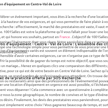
on d'équipement en Centre-Val de Loire
lébrer un événement important, vous êtes à la recherche d'une location
t à la hauteur de vos exigences, et qui vous permette de faire plaisir à v
echerche : effectivement, le marché des prestataires est vaste, il vaut m
. 1001Salles est votre la plateforme qu'il vous fallait pour louer une 
 et qui honore vos souhaits, partout en
France
. L'objectif de 1001Salle
ganiser l'événement dont vous rêvez. Notre savoir-faire dans ce secteu
on d'équipement - Centre - Val de Loire : L'ensemble des cri
pé une technologie simple pour vous permettre de vous procurer une l
tion d'équipements variés est souvent un élément indispensable de l'orga
pidement possible.
ensible d'avoir certaines exigences, car on n'organise pas ce type de f
frir la possibilité de de gagner du temps est notre objectif, que vous so
 un mariage... Menez en quelques clics une comparaison des différents p
tive, pour ce qui est de votre besoin en Centre Val-de-Loire. Sachez qu'
nt, un grand nombre de professionnels vous attendent. On trouve des l
ez de la praticité offerte par SOS Recherche
on ou restaurants ainsi que des professionnels de l'événementiel pouvan
r une location d'équipement en urgence est aussi possible, si l'échéanc
ent vous dépanner ! Cela commence avec un questionnaire à compléter, 
z-nous la zone géographique, le nombre de convives et le type d'événem
os désirs. Finalement, les devis des prestataires vous parviendront, po
tout simplement votre choix ! Vous gagnerez beaucoup de temps, et surt