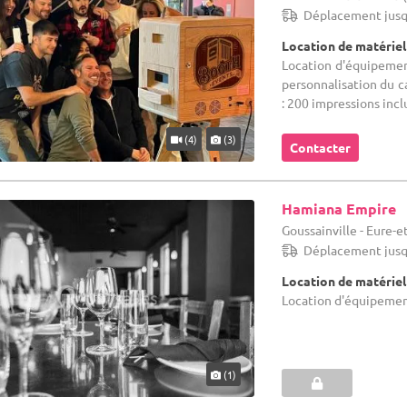
Déplacement jusq
Location de matériel
Location d'équipement
personnalisation du ca
: 200 impressions inclu
(4)
(3)
Contacter
Hamiana Empire
Goussainville - Eure-et
Déplacement jusq
Location de matériel
Location d'équipement
(1)