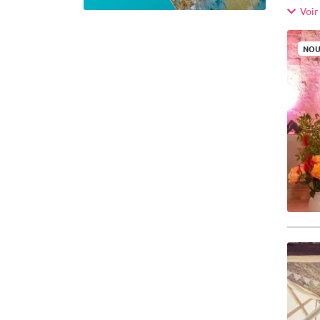
parfai
Voir 
1001Sal
NOU