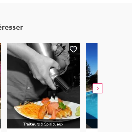
éresser
Traiteurs & Spiritueux
Lieux