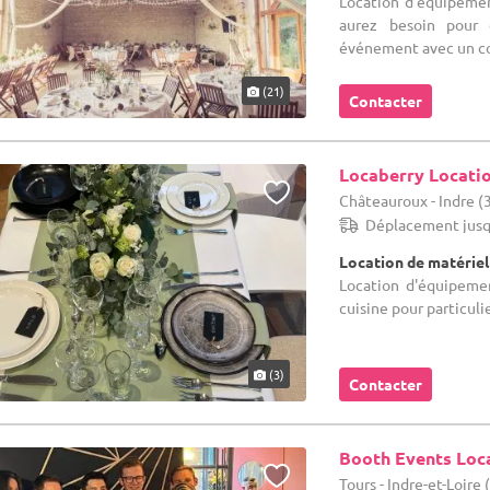
Location d'équipemen
aurez besoin pour 
événement avec un con
(21)
Contacter
Locaberry Locatio
Châteauroux - Indre (
Déplacement jusq
Location de matériel
Location d'équipemen
cuisine pour particuli
(3)
Contacter
Booth Events Loca
Tours - Indre-et-Loire 