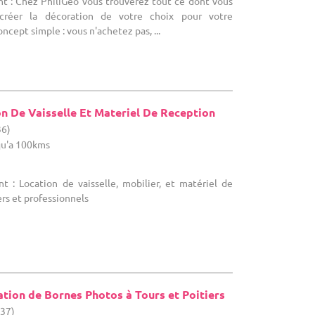
t : Chez PhiliGeö vous trouverez tout ce dont vous
créer la décoration de votre choix pour votre
cept simple : vous n'achetez pas, ...
n De Vaisselle Et Materiel De Reception
36)
u'a 100kms
t : Location de vaisselle, mobilier, et matériel de
ers et professionnels
tion de Bornes Photos à Tours et Poitiers
(37)