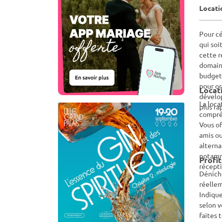
Locati
Pour cé
qui soi
cette r
domaine
budget,
pour or
Locati
dévelop
La loca
plus ra
compréh
Vous of
amis ou
alterna
notamme
Profit
récepti
Déniche
réellem
Indique
selon v
faites 