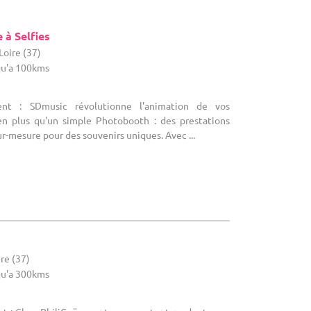
ment important, que vous aurez mis en place grâce à
à Selfies
Loire (37)
u'a 100kms
ent : SDmusic révolutionne l'animation de vos
n plus qu'un simple Photobooth : des prestations
r-mesure pour des souvenirs uniques. Avec ...
ire (37)
u'a 300kms