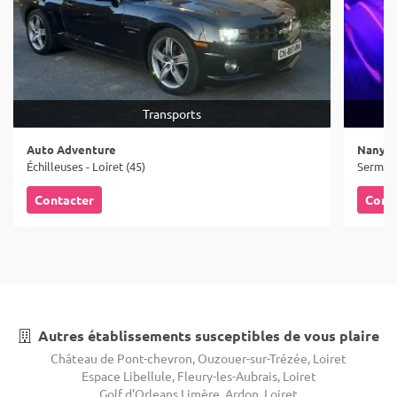
Transports
Auto Adventure
Nany P
Échilleuses - Loiret (45)
Sermaise
Contacter
Cont
Autres établissements susceptibles de vous plaire
Château de Pont-chevron, Ouzouer-sur-Trézée, Loiret
Espace Libellule, Fleury-les-Aubrais, Loiret
Golf d'Orleans Limère, Ardon, Loiret