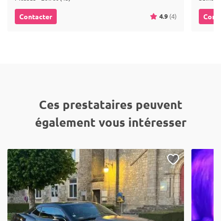
4.9
(4)
Contacter
Cont
Ces prestataires peuvent
également vous intéresser