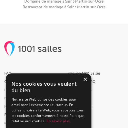
Domaine de mariage à Saint-Martin-sur-Ocre
Restaurant de mariage à Saint-Martin-sur-Ocre
FAQ
Groupe 1001 Salles
×
Qui sommes-nous ?
1001 Salles PRO
Nos cookies vous veulent
du bien
L'équipe
1001 Traiteurs
Nous recrutons
1001 Artistes
Notre site Web utilise des cookies pour
améliorer l'expérience utilisateur. En
Nos partenaires
Reserverunbar
utilisant notre site Web, vous acceptez tous
Espace presse
MP2
les cookies conformément à notre Politique
relative aux cookies.
En savoir plus
Mentions légales