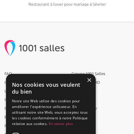
Restaurant à louer pour mariage à Sévrier
FAQ
Groupe 1001 Salles
×
Qui sommes-nous ?
1001 Salles PRO
Nos cookies vous veulent
du bien
L'équipe
1001 Traiteurs
Nous recrutons
1001 Artistes
Notre site Web utilise des cookies pour
améliorer l'expérience utilisateur. En
Nos partenaires
Reserverunbar
utilisant notre site Web, vous acceptez tous
Espace presse
MP2
les cookies conformément à notre Politique
relative aux cookies.
En savoir plus
Mentions légales