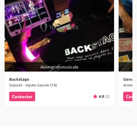
Animation musicale
Backstage
Genver
Seyssel - Haute-Savoie (74)
Annecy 
4.9
(2)
Contacter
Cont